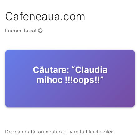
Cafeneaua.com
Lucrăm la ea! 😊
Căutare:
“
Claudia
mihoc !!!oops!!
”
Deocamdată, aruncați o privire la
filmele zilei
: