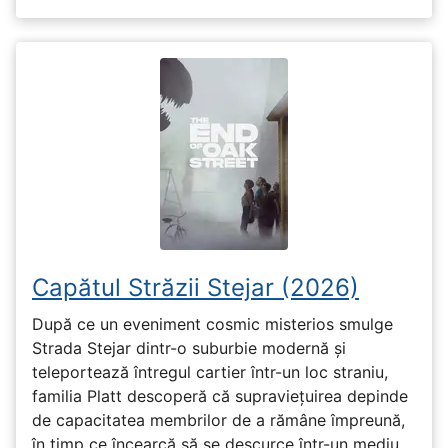
Capătul Străzii Stejar (2026)
După ce un eveniment cosmic misterios smulge
Strada Stejar dintr-o suburbie modernă și
teleportează întregul cartier într-un loc straniu,
familia Platt descoperă că supraviețuirea depinde
de capacitatea membrilor de a rămâne împreună,
în timp ce încearcă să se descurce într-un mediu