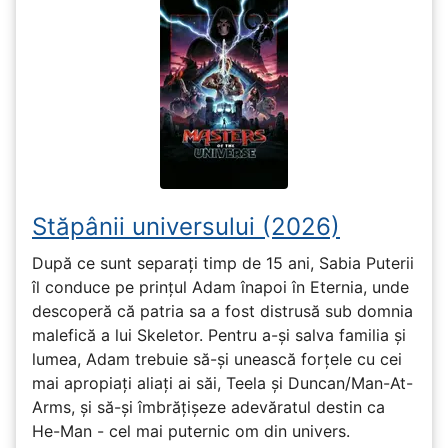
Stăpânii universului (2026)
După ce sunt separați timp de 15 ani, Sabia Puterii
îl conduce pe prințul Adam înapoi în Eternia, unde
descoperă că patria sa a fost distrusă sub domnia
malefică a lui Skeletor. Pentru a-și salva familia și
lumea, Adam trebuie să-și unească forțele cu cei
mai apropiați aliați ai săi, Teela și Duncan/Man-At-
Arms, și să-și îmbrățișeze adevăratul destin ca
He-Man - cel mai puternic om din univers.