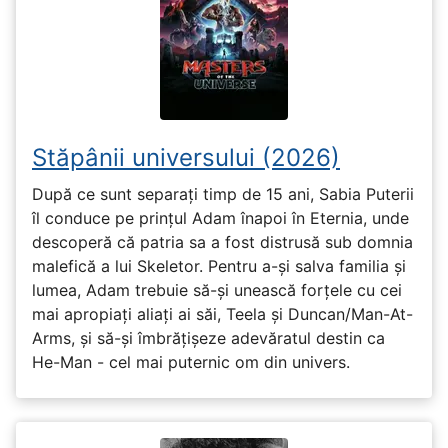
Stăpânii universului (2026)
După ce sunt separați timp de 15 ani, Sabia Puterii
îl conduce pe prințul Adam înapoi în Eternia, unde
descoperă că patria sa a fost distrusă sub domnia
malefică a lui Skeletor. Pentru a-și salva familia și
lumea, Adam trebuie să-și unească forțele cu cei
mai apropiați aliați ai săi, Teela și Duncan/Man-At-
Arms, și să-și îmbrățișeze adevăratul destin ca
He-Man - cel mai puternic om din univers.