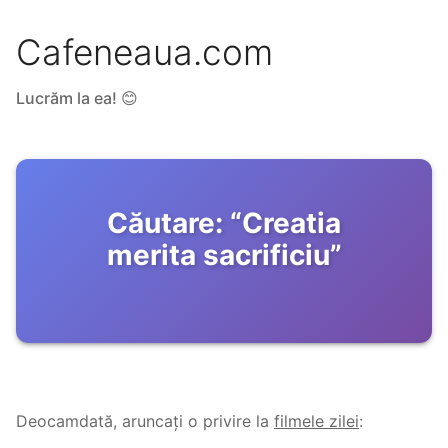
Cafeneaua.com
Lucrăm la ea! 😊
Căutare:
“
Creatia
merita sacrificiu
”
Deocamdată, aruncați o privire la
filmele zilei
: