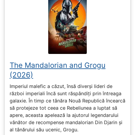
The Mandalorian and Grogu
(2026)
Imperiul malefic a căzut, însă diverși lideri de
război imperiali încă sunt răspândiți prin întreaga
galaxie. În timp ce tânăra Nouă Republică încearcă
să protejeze tot ceea ce Rebeliunea a luptat să
apere, aceasta apelează la ajutorul legendarului
vânător de recompense mandalorian Din Djarin și
al tânărului său ucenic, Grogu.