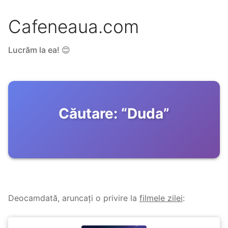
Cafeneaua.com
Lucrăm la ea! 😊
Căutare:
“
Duda
”
Deocamdată, aruncați o privire la
filmele zilei
: