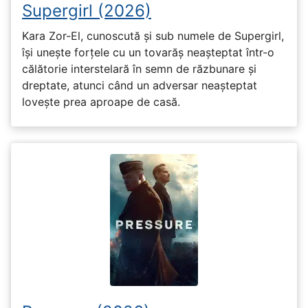
Supergirl (2026)
Kara Zor-El, cunoscută și sub numele de Supergirl,
își unește forțele cu un tovarăș neașteptat într-o
călătorie interstelară în semn de răzbunare și
dreptate, atunci când un adversar neașteptat
lovește prea aproape de casă.