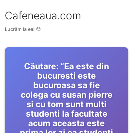
Cafeneaua.com
Lucrăm la ea! 😊
Căutare:
“
Ea este din
bucuresti este
bucuroasa sa fie
colega cu susan pierre
si cu tom sunt multi
studenti la facultate
acum aceasta este
prima lor zi ca studenti