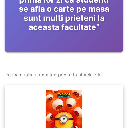
se afla o carte pe masa
sunt multi prieteni la
aceasta facultate
”
Deocamdată, aruncați o privire la
filmele zilei
: