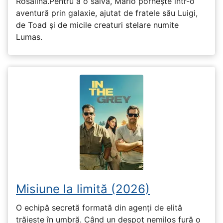
Rosalina.Pentru a o salva, Mario pornește într-o
aventură prin galaxie, ajutat de fratele său Luigi,
de Toad și de micile creaturi stelare numite
Lumas.
Misiune la limită (2026)
O echipă secretă formată din agenți de elită
trăiește în umbră. Când un despot nemilos fură o