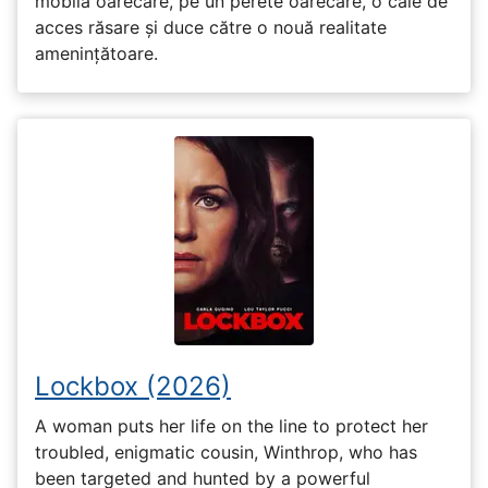
mobilă oarecare, pe un perete oarecare, o cale de
acces răsare și duce către o nouă realitate
amenințătoare.
Lockbox (2026)
A woman puts her life on the line to protect her
troubled, enigmatic cousin, Winthrop, who has
been targeted and hunted by a powerful