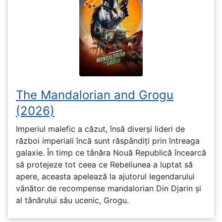
The Mandalorian and Grogu
(2026)
Imperiul malefic a căzut, însă diverși lideri de
război imperiali încă sunt răspândiți prin întreaga
galaxie. În timp ce tânăra Nouă Republică încearcă
să protejeze tot ceea ce Rebeliunea a luptat să
apere, aceasta apelează la ajutorul legendarului
vânător de recompense mandalorian Din Djarin și
al tânărului său ucenic, Grogu.