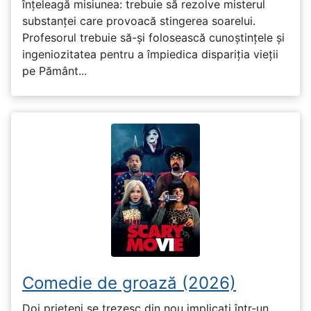
înțeleagă misiunea: trebuie să rezolve misterul
substanței care provoacă stingerea soarelui.
Profesorul trebuie să-și folosească cunoștințele și
ingeniozitatea pentru a împiedica dispariția vieții
pe Pământ...
Comedie de groază (2026)
Doi prieteni se trezesc din nou implicați într-un