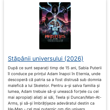
Stăpânii universului (2026)
După ce sunt separați timp de 15 ani, Sabia Puterii
îl conduce pe prințul Adam înapoi în Eternia, unde
descoperă că patria sa a fost distrusă sub domnia
malefică a lui Skeletor. Pentru a-și salva familia și
lumea, Adam trebuie să-și unească forțele cu cei
mai apropiați aliați ai săi, Teela și Duncan/Man-At-
Arms, și să-și îmbrățișeze adevăratul destin ca
He-Man - cel mai puternic om din univers.