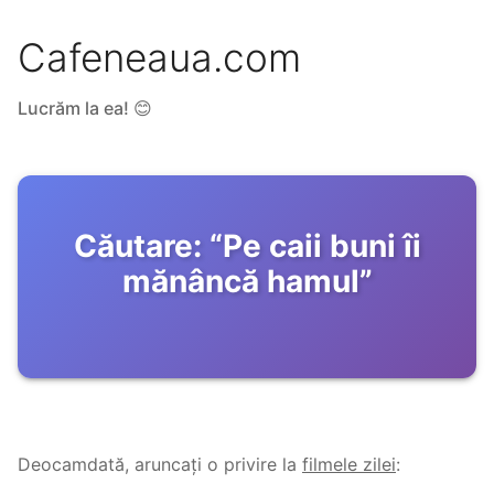
Cafeneaua.com
Lucrăm la ea! 😊
Căutare:
“
Pe caii buni îi
mănâncă hamul
”
Deocamdată, aruncați o privire la
filmele zilei
: