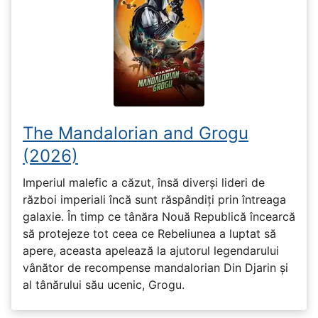
The Mandalorian and Grogu
(2026)
Imperiul malefic a căzut, însă diverși lideri de
război imperiali încă sunt răspândiți prin întreaga
galaxie. În timp ce tânăra Nouă Republică încearcă
să protejeze tot ceea ce Rebeliunea a luptat să
apere, aceasta apelează la ajutorul legendarului
vânător de recompense mandalorian Din Djarin și
al tânărului său ucenic, Grogu.