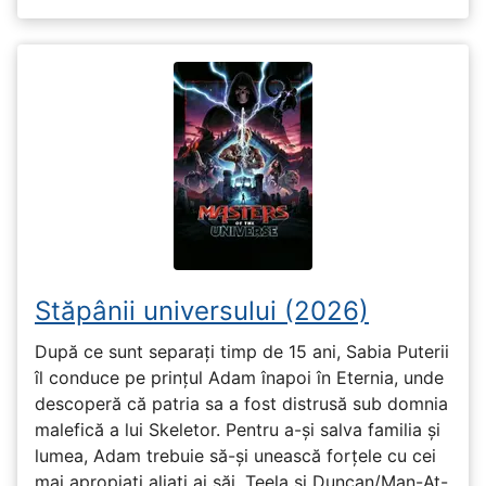
Stăpânii universului (2026)
După ce sunt separați timp de 15 ani, Sabia Puterii
îl conduce pe prințul Adam înapoi în Eternia, unde
descoperă că patria sa a fost distrusă sub domnia
malefică a lui Skeletor. Pentru a-și salva familia și
lumea, Adam trebuie să-și unească forțele cu cei
mai apropiați aliați ai săi, Teela și Duncan/Man-At-