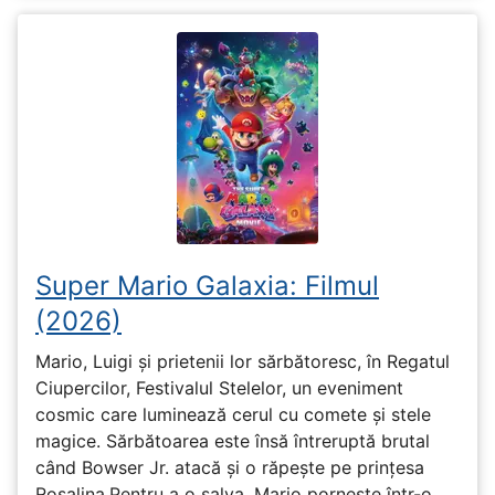
Super Mario Galaxia: Filmul
(2026)
Mario, Luigi și prietenii lor sărbătoresc, în Regatul
Ciupercilor, Festivalul Stelelor, un eveniment
cosmic care luminează cerul cu comete și stele
magice. Sărbătoarea este însă întreruptă brutal
când Bowser Jr. atacă și o răpește pe prinţesa
Rosalina.Pentru a o salva, Mario pornește într-o