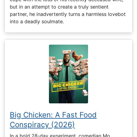
but in an attempt to create a truly sentient
partner, he inadvertently turns a harmless lovebot
into a deadly soulmate.
Big Chicken: A Fast Food
Conspiracy (2026)
In a bold 28-day experiment, comedian Mo