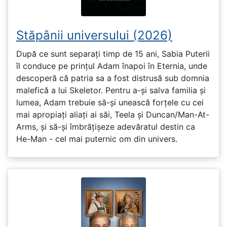
Stăpânii universului (2026)
După ce sunt separați timp de 15 ani, Sabia Puterii
îl conduce pe prințul Adam înapoi în Eternia, unde
descoperă că patria sa a fost distrusă sub domnia
malefică a lui Skeletor. Pentru a-și salva familia și
lumea, Adam trebuie să-și unească forțele cu cei
mai apropiați aliați ai săi, Teela și Duncan/Man-At-
Arms, și să-și îmbrățișeze adevăratul destin ca
He-Man - cel mai puternic om din univers.