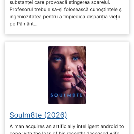
substanței care provoacă stingerea soarelui.
Profesorul trebuie să-și folosească cunoștințele și
ingeniozitatea pentru a împiedica dispariția vieții
pe Pământ...
Soulm8te (2026)
A man acquires an artificially intelligent android to
cope with the loss of his recently deceased wife,