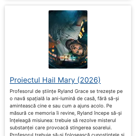
Proiectul Hail Mary (2026)
Profesorul de științe Ryland Grace se trezește pe
o navă spațială la ani-lumină de casă, fără să-și
amintească cine e sau cum a ajuns acolo. Pe
măsură ce memoria îi revine, Ryland începe să-și
înțeleagă misiunea: trebuie să rezolve misterul
substanței care provoacă stingerea soarelui.
Profesorul trebuie să-și folosească cunoștințele și