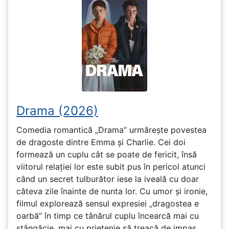
Drama (2026)
Comedia romantică „Drama” urmărește povestea
de dragoste dintre Emma și Charlie. Cei doi
formează un cuplu cât se poate de fericit, însă
viitorul relației lor este subit pus în pericol atunci
când un secret tulburător iese la iveală cu doar
câteva zile înainte de nunta lor. Cu umor și ironie,
filmul explorează sensul expresiei „dragostea e
oarbă” în timp ce tânărul cuplu încearcă mai cu
stângăcie, mai cu prietenie să treacă de impas.