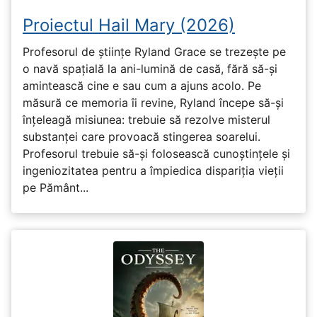
Proiectul Hail Mary (2026)
Profesorul de științe Ryland Grace se trezește pe
o navă spațială la ani-lumină de casă, fără să-și
amintească cine e sau cum a ajuns acolo. Pe
măsură ce memoria îi revine, Ryland începe să-și
înțeleagă misiunea: trebuie să rezolve misterul
substanței care provoacă stingerea soarelui.
Profesorul trebuie să-și folosească cunoștințele și
ingeniozitatea pentru a împiedica dispariția vieții
pe Pământ...