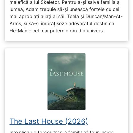
malefică a lui Skeletor. Pentru a-și salva familia și
lumea, Adam trebuie să-și unească forțele cu cei
mai apropiați aliați ai săi, Teela și Duncan/Man-At-
Arms, și să-și îmbrățișeze adevăratul destin ca
He-Man - cel mai puternic om din univers.
The Last House (2026)
Inexplicable forces trap a family of four inside