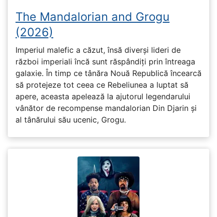
The Mandalorian and Grogu
(2026)
Imperiul malefic a căzut, însă diverși lideri de
război imperiali încă sunt răspândiți prin întreaga
galaxie. În timp ce tânăra Nouă Republică încearcă
să protejeze tot ceea ce Rebeliunea a luptat să
apere, aceasta apelează la ajutorul legendarului
vânător de recompense mandalorian Din Djarin și
al tânărului său ucenic, Grogu.