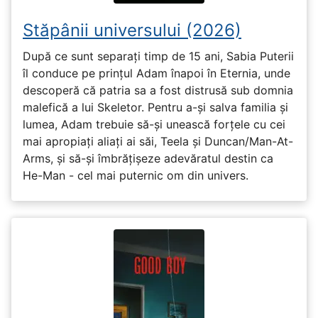
Stăpânii universului (2026)
După ce sunt separați timp de 15 ani, Sabia Puterii
îl conduce pe prințul Adam înapoi în Eternia, unde
descoperă că patria sa a fost distrusă sub domnia
malefică a lui Skeletor. Pentru a-și salva familia și
lumea, Adam trebuie să-și unească forțele cu cei
mai apropiați aliați ai săi, Teela și Duncan/Man-At-
Arms, și să-și îmbrățișeze adevăratul destin ca
He-Man - cel mai puternic om din univers.