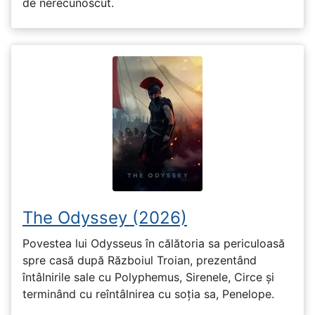
de nerecunoscut.
The Odyssey (2026)
Povestea lui Odysseus în călătoria sa periculoasă
spre casă după Războiul Troian, prezentând
întâlnirile sale cu Polyphemus, Sirenele, Circe și
terminând cu reîntâlnirea cu soția sa, Penelope.