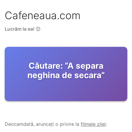
Cafeneaua.com
Lucrăm la ea! 😊
Căutare:
“
A separa
neghina de secara
”
Deocamdată, aruncați o privire la
filmele zilei
: