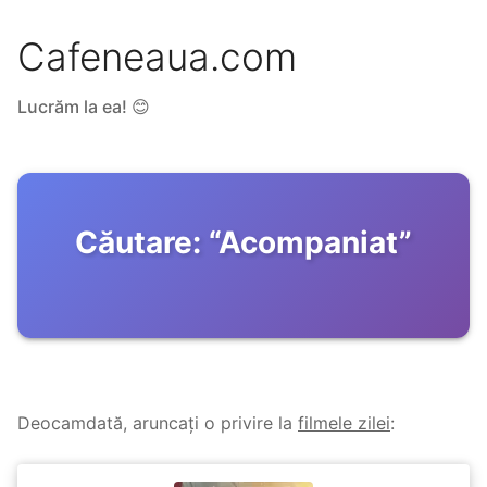
Cafeneaua.com
Lucrăm la ea! 😊
Căutare:
“
Acompaniat
”
Deocamdată, aruncați o privire la
filmele zilei
: