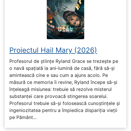
Proiectul Hail Mary (2026)
Profesorul de științe Ryland Grace se trezește pe
o navă spațială la ani-lumină de casă, fără să-și
amintească cine e sau cum a ajuns acolo. Pe
măsură ce memoria îi revine, Ryland începe să-și
înțeleagă misiunea: trebuie să rezolve misterul
substanței care provoacă stingerea soarelui.
Profesorul trebuie să-și folosească cunoștințele și
ingeniozitatea pentru a împiedica dispariția vieții
pe Pământ...