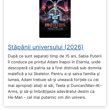
Stăpânii universului (2026)
După ce sunt separați timp de 15 ani, Sabia Puterii
îl conduce pe prințul Adam înapoi în Eternia, unde
descoperă că patria sa a fost distrusă sub domnia
malefică a lui Skeletor. Pentru a-și salva familia și
lumea, Adam trebuie să-și unească forțele cu cei
mai apropiați aliați ai săi, Teela și Duncan/Man-At-
Arms, și să-și îmbrățișeze adevăratul destin ca
He-Man - cel mai puternic om din univers.