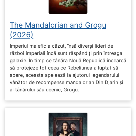
The Mandalorian and Grogu
(2026)
Imperiul malefic a căzut, însă diverși lideri de
război imperiali încă sunt răspândiți prin întreaga
galaxie. În timp ce tânăra Nouă Republică încearcă
să protejeze tot ceea ce Rebeliunea a luptat să
apere, aceasta apelează la ajutorul legendarului
vânător de recompense mandalorian Din Djarin și
al tânărului său ucenic, Grogu.