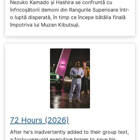
Nezuko Kamado și Hashira se confruntă cu
înfricoșătorii demoni din Rangurile Superioare într-
o luptă disperată, în timp ce începe bătălia finală
împotriva lui Muzan Kibutsuji.
72 Hours (2026)
After he's inadvertently added to their group text,
a forty-year-old executive hopes to save his