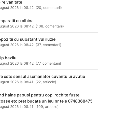
bire vanitate
ugust 2026 la 08:42
(
20
,
comentarii
)
mparatii cu albina
ugust 2026 la 08:42
(
108
,
comentarii
)
opozitii cu substantivul iluzie
ugust 2026 la 08:42
(
37
,
comentarii
)
sip hazliu
ugust 2026 la 08:42
(
77
,
comentarii
)
re este sensul asemanator cuvantului avutie
ugust 2026 la 08:41
(
22
,
articole
)
nd haine papusi pentru copi rochite fuste
icoase etc pret bucata un leu nr tele 0748368475
ugust 2026 la 08:41
(
109
,
articole
)