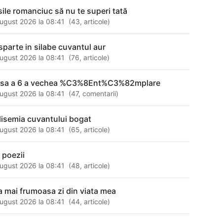
sile romanciuc să nu te superi tată
ugust 2026 la 08:41
(
43
,
articole
)
sparte in silabe cuvantul aur
ugust 2026 la 08:41
(
76
,
articole
)
asa a 6 a vechea %C3%8Ent%C3%82mplare
ugust 2026 la 08:41
(
47
,
comentarii
)
lisemia cuvantului bogat
ugust 2026 la 08:41
(
65
,
articole
)
 poezii
ugust 2026 la 08:41
(
48
,
articole
)
a mai frumoasa zi din viata mea
ugust 2026 la 08:41
(
44
,
articole
)