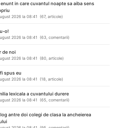
 enunt in care cuvantul noapte sa aiba sens
opriu
ugust 2026 la 08:41
(
67
,
articole
)
u-o!
ugust 2026 la 08:41
(
63
,
comentarii
)
r de noi
ugust 2026 la 08:41
(
80
,
articole
)
 fi spus eu
ugust 2026 la 08:41
(
18
,
articole
)
milia lexicala a cuvantului durere
ugust 2026 la 08:41
(
65
,
comentarii
)
alog antre doi colegi de clasa la ancheierea
ului
ugust 2026 la 08:41
(
95
,
comentarii
)