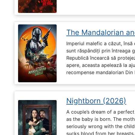
The Mandalorian an
Imperiul malefic a căzut, însă 
sunt răspândiți prin întreaga 
Republică încearcă să proteje
apere, aceasta apelează la aju
recompense mandalorian Din Dj
Nightborn (2026)
A couple’s dream of a perfect 
as the baby is born. The moth
seriously wrong with the child
sucks blood from her breasts. 