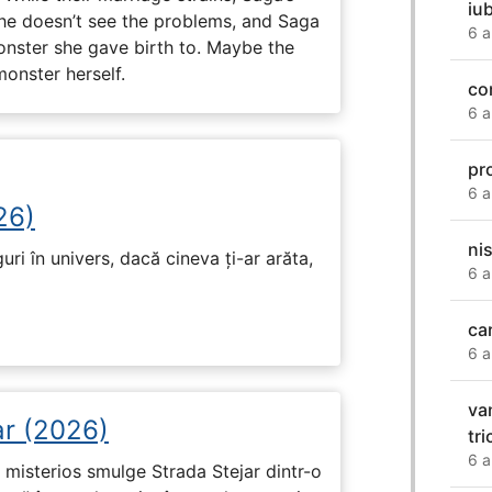
iu
 he doesn’t see the problems, and Saga
6 a
monster she gave birth to. Maybe the
onster herself.
co
6 a
pr
6 a
26)
ni
ri în univers, dacă cineva ți-ar arăta,
6 a
ca
6 a
va
ar (2026)
tr
6 a
misterios smulge Strada Stejar dintr-o