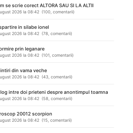
m se scrie corect ALTORA SAU SI LA ALTII
ugust 2026 la 08:42
(
100
,
comentarii
)
partire in silabe ionel
ugust 2026 la 08:42
(
78
,
comentarii
)
ormire prin leganare
ugust 2026 la 08:42
(
101
,
comentarii
)
intiri din vama veche
ugust 2026 la 08:42
(
43
,
comentarii
)
alog intre doi prieteni despre anontimpul toamna
ugust 2026 la 08:42
(
58
,
comentarii
)
roscop 20012 scorpion
ugust 2026 la 08:42
(
15
,
comentarii
)