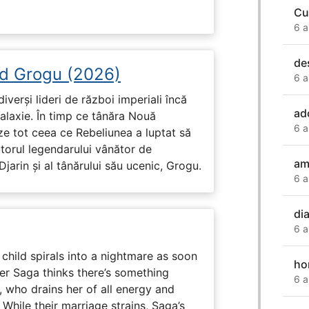
Cu
6 a
des
d Grogu (2026)
6 a
diverși lideri de război imperiali încă
ad
galaxie. În timp ce tânăra Nouă
6 a
ze tot ceea ce Rebeliunea a luptat să
torul legendarului vânător de
am
arin și al tânărului său ucenic, Grogu.
6 a
di
6 a
child spirals into a nightmare as soon
ho
er Saga thinks there’s something
6 a
, who drains her of all energy and
While their marriage strains, Saga’s