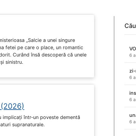
Cău
isterioasa „Salcie a unei singure
ma fetei pe care o place, un romantic
VO
 dorit. Curând însă descoperă că unele
6 a
i sinistru.
zi
6 a
in
6 a
 (2026)
un
u implicați într-un poveste dementă
6 a
eaturi supranaturale.