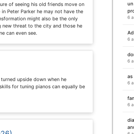
un
e of seeing his old friends move on
pr
in Peter Parker he may not have the
6 a
ansformation might also be the only
g new threat to the city and those he
Ad
one can even see.
6 a
do
6 a
as
 is turned upside down when he
6 a
skills for tuning pianos can equally be
fa
6 a
di
an
026)
6 a