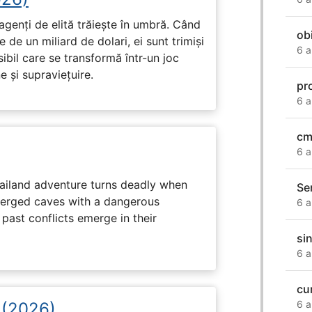
genți de elită trăiește în umbră. Când
ob
de un miliard de dolari, ei sunt trimiși
6 a
ibil care se transformă într-un joc
e și supraviețuire.
pr
6 a
cm
6 a
hailand adventure turns deadly when
Se
erged caves with a dangerous
6 a
past conflicts emerge in their
si
6 a
cu
6 a
i (2026)