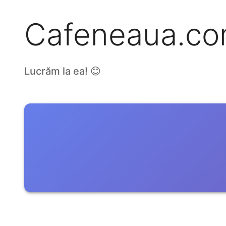
Cafeneaua.c
Lucrăm la ea! 😊