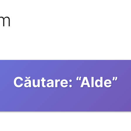
om
Căutare:
“
Alde
”