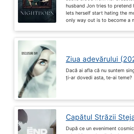
husband Jon tries to pretend
lets herself start hating the 
only way out is to become a m
Ziua adevărului (20
Dacă ai afla că nu suntem singu
ți-ar dovedi asta, te-ai teme?
Capătul Străzii Stej
După ce un eveniment cosmic 