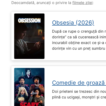
Deocamdată, aruncați o privire la
filmele zilei
:
Obsesia (2026)
După ce rupe o crenguță din m
dorințe” ca să cucerească ini
incurabil obține exact ce și-a
dorințe vin cu un preț sumbru ș
Comedie de groază
Doi prieteni se trezesc din no
plină cu ucigași, monștri și cr