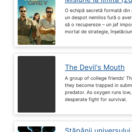
O echipă secretă formată din a
un despot nemilos fură o avere 
să o recupereze – un jaf impos
mortal de strategie, înșelăciun
The Devil's Mouth
A group of college friends' T
they become trapped in subm
predator. As oxygen runs low, 
desperate fight for survival.
Stăpânii universulu