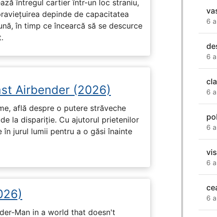
ză întregul cartier într-un loc straniu,
va
praviețuirea depinde de capacitatea
6 a
nă, în timp ce încearcă să se descurce
.
de
6 a
cl
ast Airbender (2026)
6 a
ume, află despre o putere străveche
po
de la dispariție. Cu ajutorul prietenilor
6 a
e în jurul lumii pentru a o găsi înainte
vis
6 a
ce
026)
6 a
ider-Man in a world that doesn't