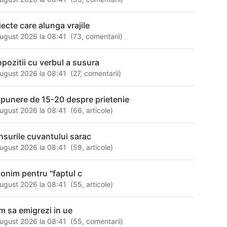
iecte care alunga vrajile
ugust 2026 la 08:41
(
73
,
comentarii
)
opozitii cu verbul a susura
ugust 2026 la 08:41
(
27
,
comentarii
)
punere de 15-20 despre prietenie
ugust 2026 la 08:41
(
66
,
articole
)
nsurile cuvantului sarac
ugust 2026 la 08:41
(
59
,
articole
)
nonim pentru "faptul c
ugust 2026 la 08:41
(
55
,
articole
)
m sa emigrezi in ue
ugust 2026 la 08:41
(
55
,
comentarii
)