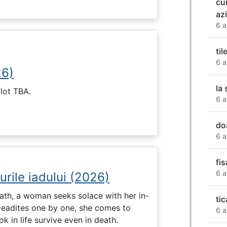
cu
azi
6 a
til
6 a
26)
la 
Plot TBA.
6 a
do
6 a
fis
6 a
urile iadului (2026)
ath, a woman seeks solace with her in-
ti
Deadites one by one, she comes to
6 a
k in life survive even in death.