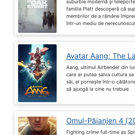
suburbie modernă și teleportea
familia Platt descoperă că su
membrilor de a rămâne împreu
într-un mediu de nerecunoscut
Avatar Aang: The L
Aang, ultimul Airbender din l
care ar putea salva cultura sa 
săi, el pornește într-o călători
să ajungă la cine nu trebuie.
Omul-Păianjen 4 (2
Fighting crime full-time as Sp