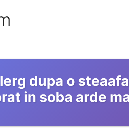
om
lerg dupa o steaafar
orat in soba arde 