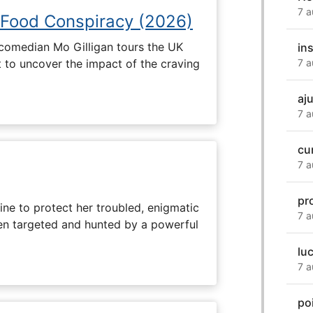
7 a
 Food Conspiracy (2026)
 comedian Mo Gilligan tours the UK
in
t to uncover the impact of the craving
7 a
aj
7 a
cu
7 a
pr
ine to protect her troubled, enigmatic
7 a
en targeted and hunted by a powerful
lu
7 a
poi