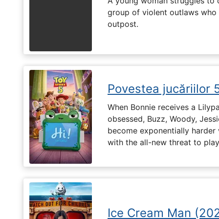
A young woman struggles to c
group of violent outlaws who 
outpost.
Povestea jucăriilor 
When Bonnie receives a Lilypa
obsessed, Buzz, Woody, Jessie
become exponentially harder 
with the all-new threat to pla
Ice Cream Man (20