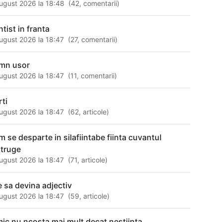
ugust 2026 la 18:48
(
42
,
comentarii
)
tist in franta
ugust 2026 la 18:47
(
27
,
comentarii
)
mn usor
ugust 2026 la 18:47
(
11
,
comentarii
)
rti
ugust 2026 la 18:47
(
62
,
articole
)
m se desparte in silafiintabe fiinta cuvantul
struge
ugust 2026 la 18:47
(
71
,
articole
)
le sa devina adjectiv
ugust 2026 la 18:47
(
59
,
articole
)
mic nu ncosta mai mult decat nestiinta