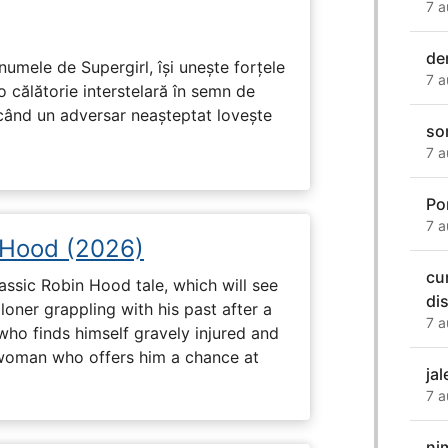
7 a
den
numele de Supergirl, își unește forțele
7 a
o călătorie interstelară în semn de
 când un adversar neașteptat lovește
so
7 a
Po
7 a
 Hood (2026)
cu
assic Robin Hood tale, which will see
di
loner grappling with his past after a
7 a
who finds himself gravely injured and
 woman who offers him a chance at
ja
7 a
ni