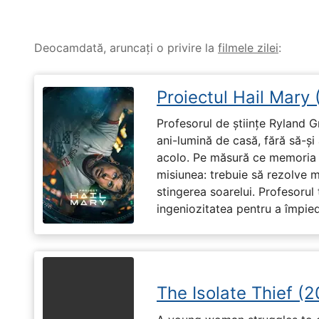
Deocamdată, aruncați o privire la
filmele zilei
:
Proiectul Hail Mary
Profesorul de științe Ryland G
ani-lumină de casă, fără să-ș
acolo. Pe măsură ce memoria î
misiunea: trebuie să rezolve 
stingerea soarelui. Profesorul 
ingeniozitatea pentru a împiedi
The Isolate Thief (