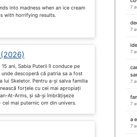
cu
7 a
ends into madness when an ice cream
 with horrifying results.
de
7 a
id
7 a
i (2026)
15 ani, Sabia Puterii îl conduce pe
car
, unde descoperă că patria sa a fost
sa
 lui Skeletor. Pentru a-și salva familia
7 a
nească forțele cu cei mai apropiați
Man-At-Arms, și să-și îmbrățișeze
fam
 cel mai puternic om din univers.
7 a
a e
7 a