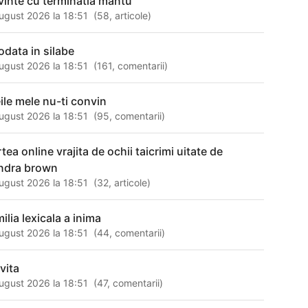
vinte cu terminatia mantu
ugust 2026 la 18:51
(
58
,
articole
)
odata in silabe
ugust 2026 la 18:51
(
161
,
comentarii
)
eile mele nu-ti convin
ugust 2026 la 18:51
(
95
,
comentarii
)
tea online vrajita de ochii taicrimi uitate de
ndra brown
ugust 2026 la 18:51
(
32
,
articole
)
ilia lexicala a inima
ugust 2026 la 18:51
(
44
,
comentarii
)
vita
ugust 2026 la 18:51
(
47
,
comentarii
)