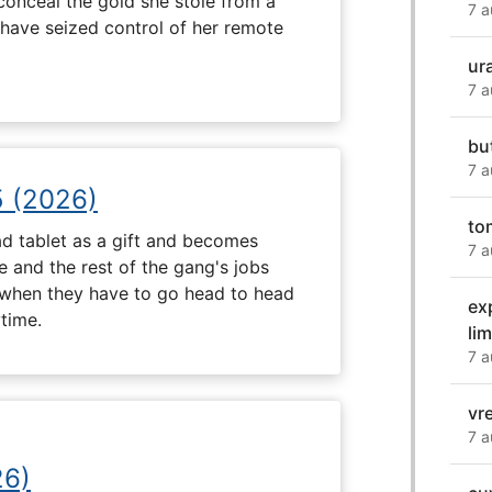
onceal the gold she stole from a
7 a
have seized control of her remote
ur
7 a
bu
7 a
5 (2026)
to
d tablet as a gift and becomes
7 a
 and the rest of the gang's jobs
when they have to go head to head
ex
ytime.
li
7 a
vr
7 a
26)