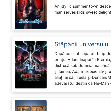
An idyllic summer town desc
man serves kids sweet delights
Stăpânii universulu
După ce sunt separați timp de 
prințul Adam înapoi în Eternia
distrusă sub domnia malefică a
și lumea, Adam trebuie să-și u
aliați ai săi, Teela și Duncan/
adevăratul destin ca He-Man -