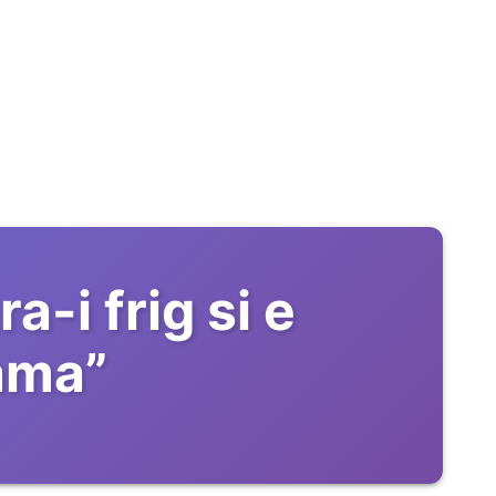
a-i frig si e
mama
”