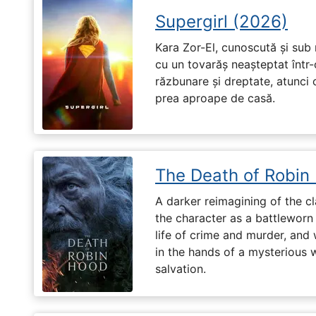
Supergirl (2026)
Kara Zor-El, cunoscută și sub 
cu un tovarăș neașteptat într-
răzbunare și dreptate, atunci
prea aproape de casă.
The Death of Robin
A darker reimagining of the cl
the character as a battleworn 
life of crime and murder, and 
in the hands of a mysterious
salvation.