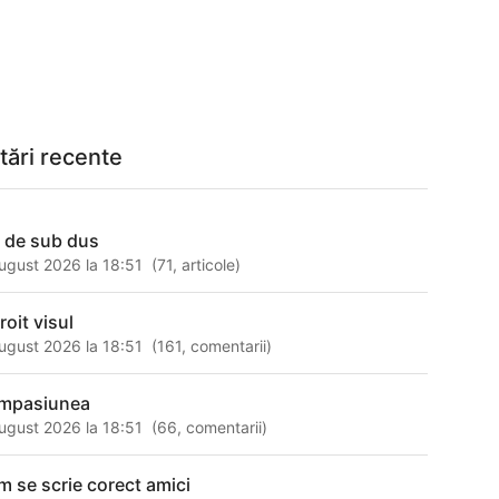
tări recente
l de sub dus
ugust 2026 la 18:51
(
71
,
articole
)
roit visul
ugust 2026 la 18:51
(
161
,
comentarii
)
mpasiunea
ugust 2026 la 18:51
(
66
,
comentarii
)
m se scrie corect amici