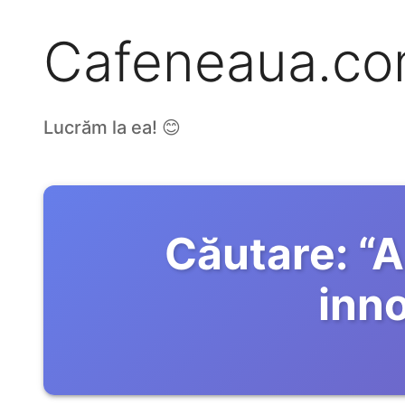
Cafeneaua.c
Lucrăm la ea! 😊
Căutare:
“
A
inn