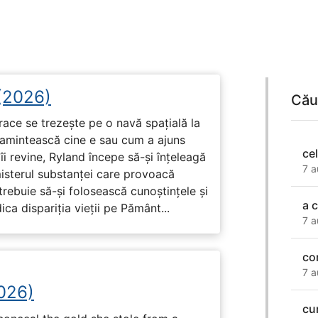
 (2026)
Cău
race se trezește pe o navă spațială la
i amintească cine e sau cum a ajuns
ce
i revine, Ryland începe să-și înțeleagă
7 a
misterul substanței care provoacă
trebuie să-și folosească cunoștințele și
a c
ca dispariția vieții pe Pământ...
7 a
co
7 a
2026)
cu