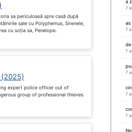
a z
)
7 a
toria sa periculoasă spre casă după
as
tâlnirile sale cu Polyphemus, Sirenele,
7 a
irea cu soția sa, Penelope.
de
7 a
pu
7 a
 (2025)
ng expert police officer out of
ci
7 a
ngerous group of professional thieves.
co
7 a
Ne