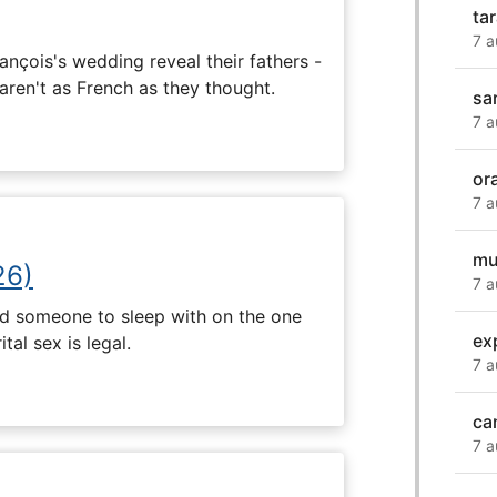
ta
7 a
ançois's wedding reveal their fathers -
 aren't as French as they thought.
sa
7 a
ora
7 a
mu
26)
7 a
nd someone to sleep with on the one
ex
tal sex is legal.
7 a
ca
7 a