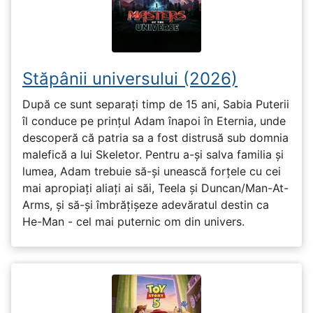
Stăpânii universului (2026)
După ce sunt separați timp de 15 ani, Sabia Puterii
îl conduce pe prințul Adam înapoi în Eternia, unde
descoperă că patria sa a fost distrusă sub domnia
malefică a lui Skeletor. Pentru a-și salva familia și
lumea, Adam trebuie să-și unească forțele cu cei
mai apropiați aliați ai săi, Teela și Duncan/Man-At-
Arms, și să-și îmbrățișeze adevăratul destin ca
He-Man - cel mai puternic om din univers.