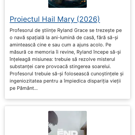
Proiectul Hail Mary (2026)
Profesorul de științe Ryland Grace se trezește pe
o navă spațială la ani-lumină de casă, fără să-și
amintească cine e sau cum a ajuns acolo. Pe
măsură ce memoria îi revine, Ryland începe să-și
înțeleagă misiunea: trebuie să rezolve misterul
substanței care provoacă stingerea soarelui.
Profesorul trebuie să-și folosească cunoștințele și
ingeniozitatea pentru a împiedica dispariția vieții
pe Pământ...