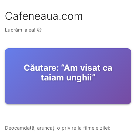
Cafeneaua.com
Lucrăm la ea! 😊
Căutare:
“
Am visat ca
taiam unghii
”
Deocamdată, aruncați o privire la
filmele zilei
: