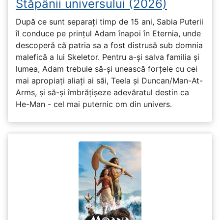
Stăpânii universului (2026)
După ce sunt separați timp de 15 ani, Sabia Puterii
îl conduce pe prințul Adam înapoi în Eternia, unde
descoperă că patria sa a fost distrusă sub domnia
malefică a lui Skeletor. Pentru a-și salva familia și
lumea, Adam trebuie să-și unească forțele cu cei
mai apropiați aliați ai săi, Teela și Duncan/Man-At-
Arms, și să-și îmbrățișeze adevăratul destin ca
He-Man - cel mai puternic om din univers.