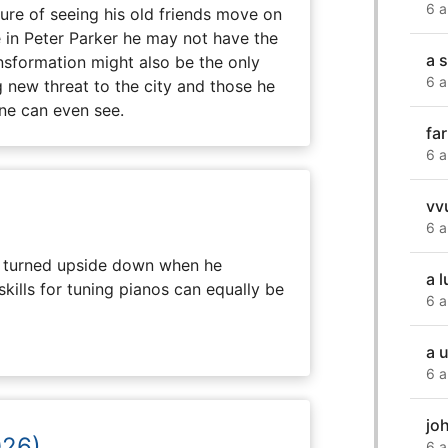
6 a
e of seeing his old friends move on
in Peter Parker he may not have the
a 
ansformation might also be the only
6 a
g new threat to the city and those he
one can even see.
fa
6 a
vv
6 a
 is turned upside down when he
a 
skills for tuning pianos can equally be
6 a
a 
6 a
jo
026)
6 a