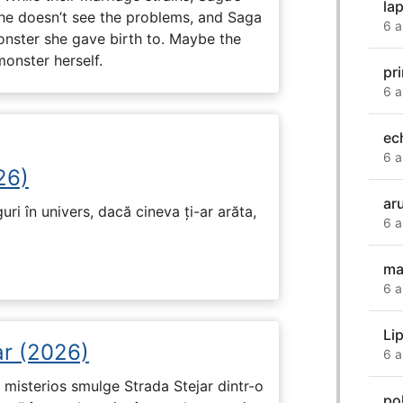
la
 he doesn’t see the problems, and Saga
6 a
monster she gave birth to. Maybe the
onster herself.
pr
6 a
ec
6 a
26)
ar
ri în univers, dacă cineva ți-ar arăta,
6 a
ma
6 a
Li
ar (2026)
6 a
misterios smulge Strada Stejar dintr-o
po