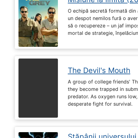
O echipă secretă formată din a
un despot nemilos fură o avere 
să o recupereze – un jaf impos
mortal de strategie, înșelăciun
The Devil's Mouth
A group of college friends' T
they become trapped in subm
predator. As oxygen runs low, 
desperate fight for survival.
Stăpânii universulu