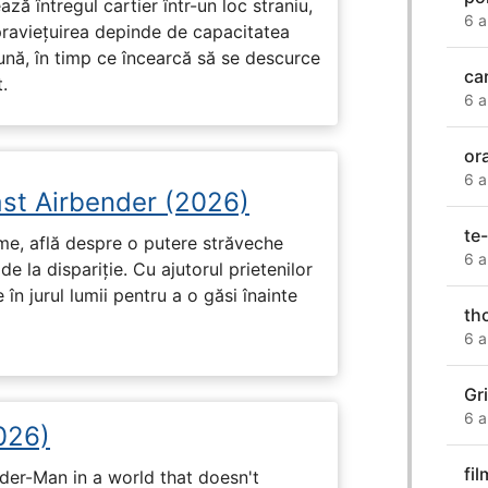
ză întregul cartier într-un loc straniu,
6 a
praviețuirea depinde de capacitatea
nă, în timp ce încearcă să se descurce
ca
.
6 a
or
6 a
ast Airbender (2026)
te
ume, află despre o putere străveche
6 a
de la dispariție. Cu ajutorul prietenilor
e în jurul lumii pentru a o găsi înainte
th
6 a
Gri
6 a
026)
fi
ider-Man in a world that doesn't