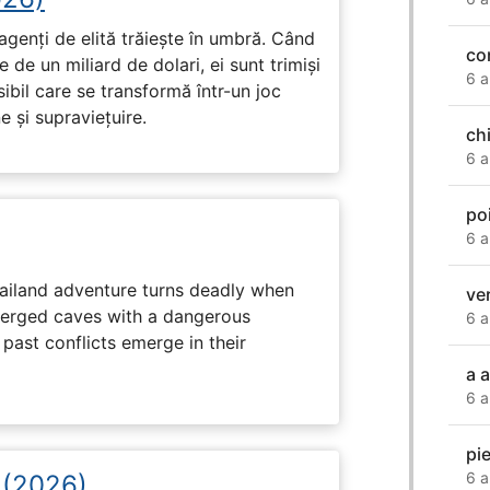
genți de elită trăiește în umbră. Când
co
de un miliard de dolari, ei sunt trimiși
6 a
ibil care se transformă într-un joc
e și supraviețuire.
ch
6 a
po
6 a
hailand adventure turns deadly when
ve
erged caves with a dangerous
6 a
past conflicts emerge in their
a 
6 a
pi
6 a
i (2026)