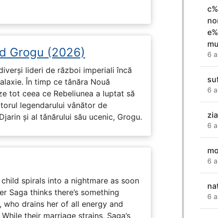
c%
no
e%
mu
d Grogu (2026)
6 a
diverși lideri de război imperiali încă
suf
galaxie. În timp ce tânăra Nouă
6 a
ze tot ceea ce Rebeliunea a luptat să
torul legendarului vânător de
zia
arin și al tânărului său ucenic, Grogu.
6 a
mo
6 a
child spirals into a nightmare as soon
nat
er Saga thinks there’s something
6 a
, who drains her of all energy and
While their marriage strains, Saga’s