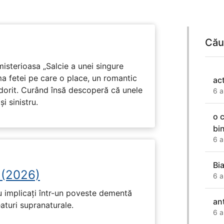
Cău
isterioasa „Salcie a unei singure
ma fetei pe care o place, un romantic
ac
 dorit. Curând însă descoperă că unele
6 a
i sinistru.
o 
bi
6 a
Bi
 (2026)
6 a
u implicați într-un poveste dementă
an
eaturi supranaturale.
6 a