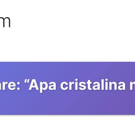
om
re:
“
Apa cristalina 