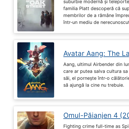
suburbie modernă și teleportea
familia Platt descoperă că su
membrilor de a rămâne împreu
într-un mediu de nerecunoscut
Avatar Aang: The L
Aang, ultimul Airbender din l
care ar putea salva cultura sa 
săi, el pornește într-o călători
să ajungă la cine nu trebuie.
Omul-Păianjen 4 (2
Fighting crime full-time as Sp