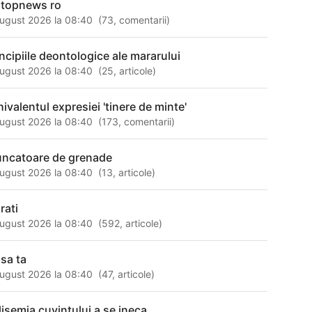
ptopnews ro
ugust 2026 la 08:40
(
73
,
comentarii
)
incipiile deontologice ale mararului
ugust 2026 la 08:40
(
25
,
articole
)
hivalentul expresiei 'tinere de minte'
ugust 2026 la 08:40
(
173
,
comentarii
)
uncatoare de grenade
ugust 2026 la 08:40
(
13
,
articole
)
rati
ugust 2026 la 08:40
(
592
,
articole
)
psa ta
ugust 2026 la 08:40
(
47
,
articole
)
lisemia cuvintului a se ineca