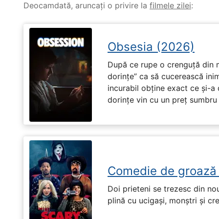
Deocamdată, aruncați o privire la
filmele zilei
:
Obsesia (2026)
După ce rupe o crenguță din m
dorințe” ca să cucerească ini
incurabil obține exact ce și-a
dorințe vin cu un preț sumbru ș
Comedie de groază
Doi prieteni se trezesc din no
plină cu ucigași, monștri și cr