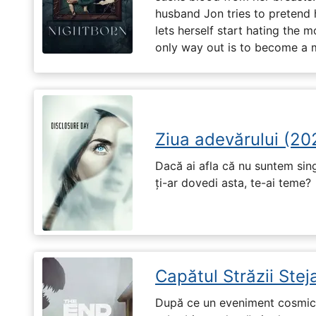
husband Jon tries to pretend
lets herself start hating the 
only way out is to become a m
Ziua adevărului (20
Dacă ai afla că nu suntem singu
ți-ar dovedi asta, te-ai teme?
Capătul Străzii Stej
După ce un eveniment cosmic 