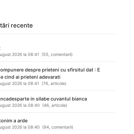
tări recente
t
ugust 2026 la 08:41
(
55
,
comentarii
)
compunere despre prieteni cu sfirsitul dat : E
ne cind ai prieteni adevarati
ugust 2026 la 08:41
(
76
,
articole
)
ancadesparte in silabe cuvantul bianca
ugust 2026 la 08:40
(
46
,
articole
)
tonim a arde
ugust 2026 la 08:40
(
94
,
comentarii
)