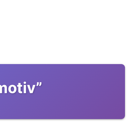
motiv
”