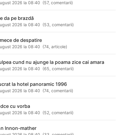
ugust 2026 la 08:40
(
57
,
comentarii
)
se da pe brazdă
ugust 2026 la 08:40
(
53
,
comentarii
)
rmece de despatire
ugust 2026 la 08:40
(
74
,
articole
)
ulpea cund nu ajunge la poama zice cai amara
ugust 2026 la 08:40
(
65
,
comentarii
)
lucrat la hotel panoramic 1996
ugust 2026 la 08:40
(
74
,
comentarii
)
udce cu vorba
ugust 2026 la 08:40
(
52
,
comentarii
)
hn lnnon-mather
ugust 2026 la 08:40
(
33
,
comentarii
)