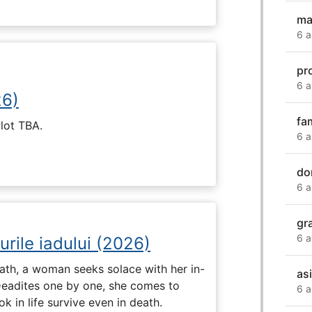
ma
6 a
pr
6 a
26)
fam
Plot TBA.
6 a
do
6 a
gr
6 a
urile iadului (2026)
ath, a woman seeks solace with her in-
as
Deadites one by one, she comes to
6 a
k in life survive even in death.