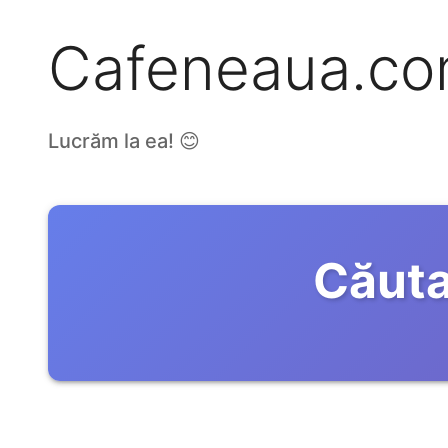
Cafeneaua.c
Lucrăm la ea! 😊
Căuta