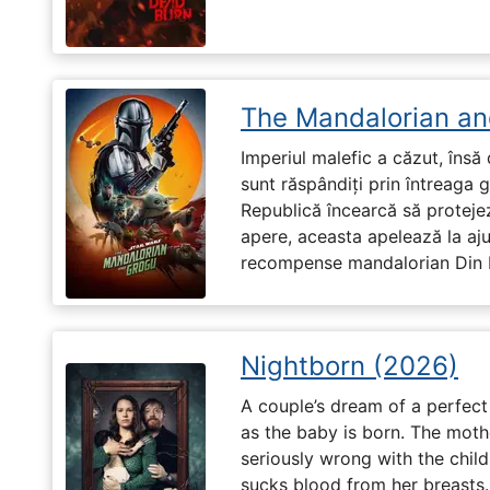
The Mandalorian an
Imperiul malefic a căzut, însă 
sunt răspândiți prin întreaga 
Republică încearcă să proteje
apere, aceasta apelează la aju
recompense mandalorian Din Dj
Nightborn (2026)
A couple’s dream of a perfect 
as the baby is born. The moth
seriously wrong with the child
sucks blood from her breasts. 