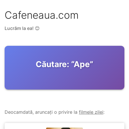
Cafeneaua.com
Lucrăm la ea! 😊
Căutare:
“
Ape
”
Deocamdată, aruncați o privire la
filmele zilei
: