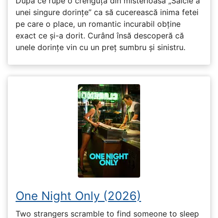
După ce rupe o crenguță din misterioasa „Salcie a
unei singure dorințe” ca să cucerească inima fetei
pe care o place, un romantic incurabil obține
exact ce și-a dorit. Curând însă descoperă că
unele dorințe vin cu un preț sumbru și sinistru.
One Night Only (2026)
Two strangers scramble to find someone to sleep