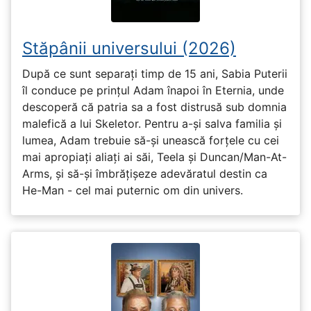
Stăpânii universului (2026)
După ce sunt separați timp de 15 ani, Sabia Puterii
îl conduce pe prințul Adam înapoi în Eternia, unde
descoperă că patria sa a fost distrusă sub domnia
malefică a lui Skeletor. Pentru a-și salva familia și
lumea, Adam trebuie să-și unească forțele cu cei
mai apropiați aliați ai săi, Teela și Duncan/Man-At-
Arms, și să-și îmbrățișeze adevăratul destin ca
He-Man - cel mai puternic om din univers.