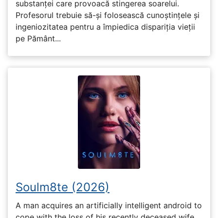
substanței care provoacă stingerea soarelui.
Profesorul trebuie să-și folosească cunoștințele și
ingeniozitatea pentru a împiedica dispariția vieții
pe Pământ...
Soulm8te (2026)
A man acquires an artificially intelligent android to
cope with the loss of his recently deceased wife,