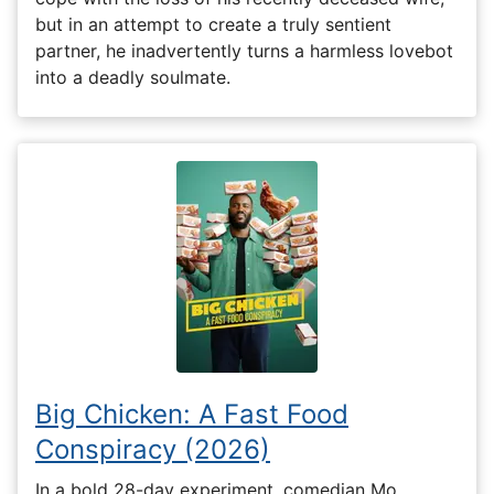
but in an attempt to create a truly sentient
partner, he inadvertently turns a harmless lovebot
into a deadly soulmate.
Big Chicken: A Fast Food
Conspiracy (2026)
In a bold 28-day experiment, comedian Mo