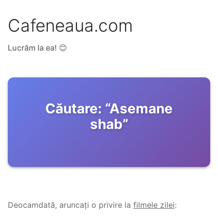
Cafeneaua.com
Lucrăm la ea! 😊
Căutare:
“
Asemane
shab
”
Deocamdată, aruncați o privire la
filmele zilei
: