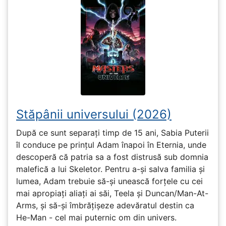
Stăpânii universului (2026)
După ce sunt separați timp de 15 ani, Sabia Puterii
îl conduce pe prințul Adam înapoi în Eternia, unde
descoperă că patria sa a fost distrusă sub domnia
malefică a lui Skeletor. Pentru a-și salva familia și
lumea, Adam trebuie să-și unească forțele cu cei
mai apropiați aliați ai săi, Teela și Duncan/Man-At-
Arms, și să-și îmbrățișeze adevăratul destin ca
He-Man - cel mai puternic om din univers.