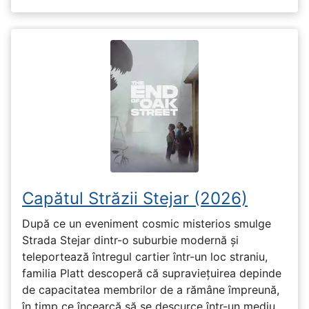
Capătul Străzii Stejar (2026)
După ce un eveniment cosmic misterios smulge
Strada Stejar dintr-o suburbie modernă și
teleportează întregul cartier într-un loc straniu,
familia Platt descoperă că supraviețuirea depinde
de capacitatea membrilor de a rămâne împreună,
în timp ce încearcă să se descurce într-un mediu