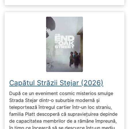
Capătul Străzii Stejar (2026)
După ce un eveniment cosmic misterios smulge
Strada Stejar dintr-o suburbie modernă și
teleportează întregul cartier într-un loc straniu,
familia Platt descoperă că supraviețuirea depinde
de capacitatea membrilor de a rămâne împreună,
în timp ce încearcă să se descurce într-un mediu