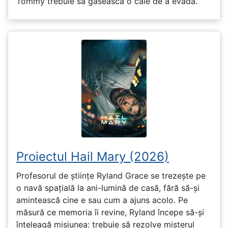
Tommy trebuie să găsească o cale de a evada.
Proiectul Hail Mary (2026)
Profesorul de științe Ryland Grace se trezește pe
o navă spațială la ani-lumină de casă, fără să-și
amintească cine e sau cum a ajuns acolo. Pe
măsură ce memoria îi revine, Ryland începe să-și
înțeleagă misiunea: trebuie să rezolve misterul