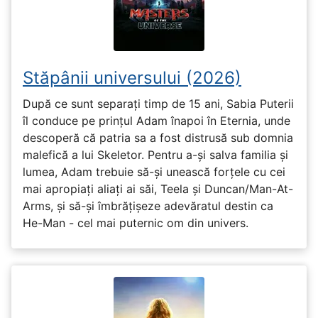
Stăpânii universului (2026)
După ce sunt separați timp de 15 ani, Sabia Puterii
îl conduce pe prințul Adam înapoi în Eternia, unde
descoperă că patria sa a fost distrusă sub domnia
malefică a lui Skeletor. Pentru a-și salva familia și
lumea, Adam trebuie să-și unească forțele cu cei
mai apropiați aliați ai săi, Teela și Duncan/Man-At-
Arms, și să-și îmbrățișeze adevăratul destin ca
He-Man - cel mai puternic om din univers.