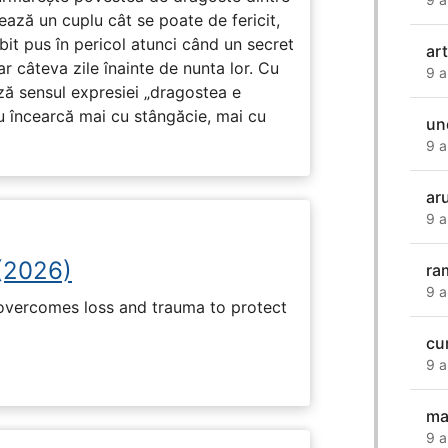
ază un cuplu cât se poate de fericit,
subit pus în pericol atunci când un secret
ar
ar câteva zile înainte de nunta lor. Cu
9 a
ază sensul expresiei „dragostea e
u încearcă mai cu stângăcie, mai cu
un
9 a
ar
9 a
(2026)
ra
9 a
 overcomes loss and trauma to protect
cu
9 a
ma
9 a