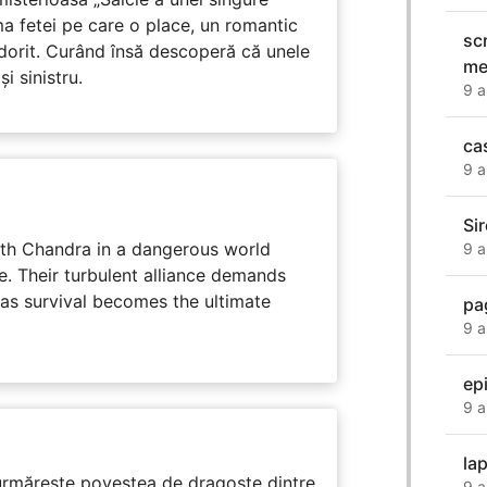
ma fetei pe care o place, un romantic
sc
 dorit. Curând însă descoperă că unele
me
i sinistru.
9 a
ca
9 a
Sir
ith Chandra in a dangerous world
9 a
e. Their turbulent alliance demands
 as survival becomes the ultimate
pa
9 a
ep
9 a
la
rmărește povestea de dragoste dintre
9 a