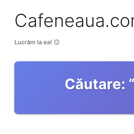
Cafeneaua.c
Lucrăm la ea! 😊
Căutare: