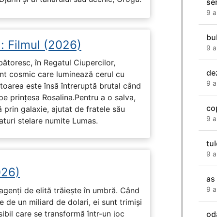
se
9 a
bu
: Filmul (2026)
9 a
rbătoresc, în Regatul Ciupercilor,
de
ent cosmic care luminează cerul cu
9 a
toarea este însă întreruptă brutal când
pe prinţesa Rosalina.Pentru a o salva,
co
 prin galaxie, ajutat de fratele său
9 a
eaturi stelare numite Lumas.
tu
9 a
026)
as
9 a
genți de elită trăiește în umbră. Când
de un miliard de dolari, ei sunt trimiși
ibil care se transformă într-un joc
od