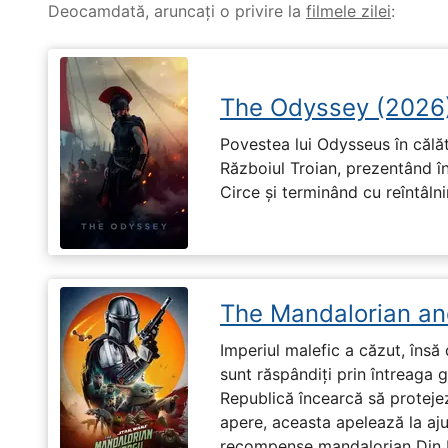
Deocamdată, aruncați o privire la
filmele zilei
:
The Odyssey (2026
Povestea lui Odysseus în călă
Războiul Troian, prezentând în
Circe și terminând cu reîntâln
The Mandalorian an
Imperiul malefic a căzut, însă 
sunt răspândiți prin întreaga 
Republică încearcă să proteje
apere, aceasta apelează la aju
recompense mandalorian Din Dj