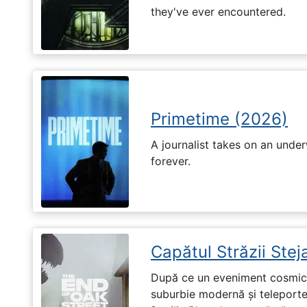
they've ever encountered.
Primetime (2026)
A journalist takes on an unde
forever.
Capătul Străzii Stej
După ce un eveniment cosmic 
suburbie modernă și teleportea