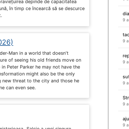
praviețuirea depinde de capacitatea
nă, în timp ce încearcă să se descurce
di
.
9 a
ta
026)
9 a
ider-Man in a world that doesn't
rep
e of seeing his old friends move on
9 a
in Peter Parker he may not have the
ansformation might also be the only
suf
g new threat to the city and those he
9 a
one can even see.
St
9 a
aj
9 a
isterioasa „Salcie a unei singure