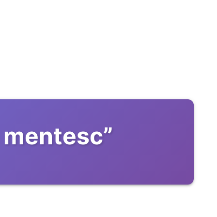
m mentesc
”