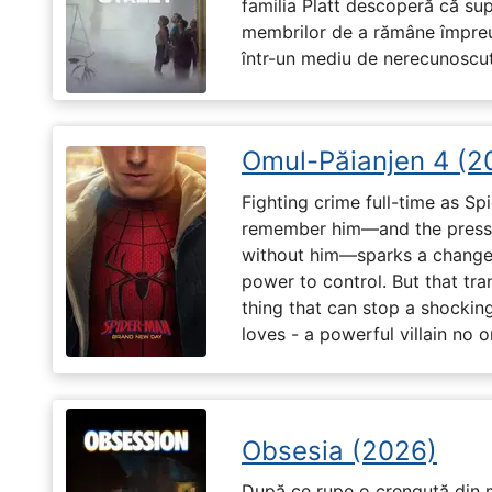
familia Platt descoperă că su
membrilor de a rămâne împreu
într-un mediu de nerecunoscut
Omul-Păianjen 4 (2
Fighting crime full-time as Sp
remember him—and the pressur
without him—sparks a change 
power to control. But that tr
thing that can stop a shockin
loves - a powerful villain no 
Obsesia (2026)
După ce rupe o crenguță din m