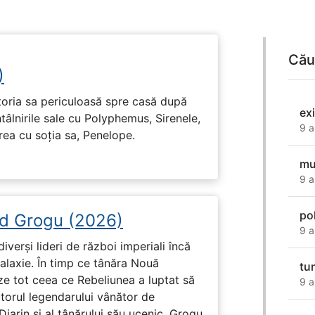
Cău
)
toria sa periculoasă spre casă după
exi
tâlnirile sale cu Polyphemus, Sirenele,
9 a
irea cu soția sa, Penelope.
mu
9 a
po
d Grogu (2026)
9 a
diverși lideri de război imperiali încă
galaxie. În timp ce tânăra Nouă
tu
ze tot ceea ce Rebeliunea a luptat să
9 a
torul legendarului vânător de
arin și al tânărului său ucenic, Grogu.