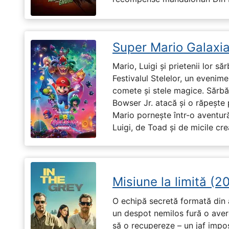
Super Mario Galaxia
Mario, Luigi și prietenii lor să
Festivalul Stelelor, un evenim
comete și stele magice. Sărbă
Bowser Jr. atacă și o răpește 
Mario pornește într-o aventură
Luigi, de Toad și de micile cr
Misiune la limită (2
O echipă secretă formată din a
un despot nemilos fură o avere 
să o recupereze – un jaf impos