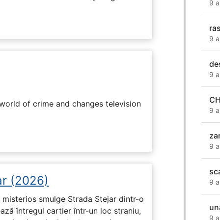
9 a
ra
9 a
de
9 a
CH
rworld of crime and changes television
9 a
za
9 a
sc
ar (2026)
9 a
misterios smulge Strada Stejar dintr-o
un
ză întregul cartier într-un loc straniu,
9 a