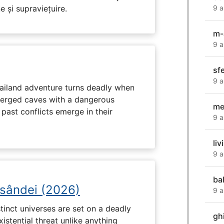
e și supraviețuire.
9 a
m-
9 a
sf
9 a
hailand adventure turns deadly when
erged caves with a dangerous
me
past conflicts emerge in their
9 a
li
9 a
ba
osândei (2026)
9 a
tinct universes are set on a deadly
gh
istential threat unlike anything