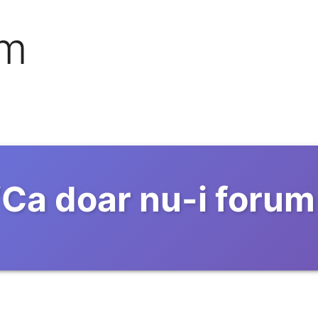
om
“
Ca doar nu-i foru