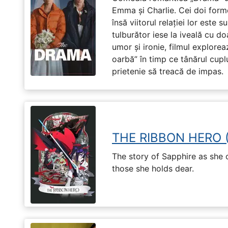
Emma și Charlie. Cei doi forme
însă viitorul relației lor este 
tulburător iese la iveală cu do
umor și ironie, filmul explore
oarbă” în timp ce tânărul cupl
prietenie să treacă de impas.
THE RIBBON HERO 
The story of Sapphire as she
those she holds dear.