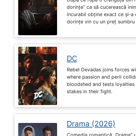
dorințe” ca să cucerească ini
incurabil obține exact ce și-a
dorințe vin cu un preț sumbru ș
DC
Rebel Devadas joins forces w
where passion and peril collid
bloodshed and tests loyalties
stakes in their fight.
Drama (2026)
Comedia romantică „Drama” u