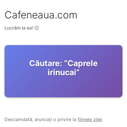
Cafeneaua.com
Lucrăm la ea! 😊
Căutare:
“
Caprele
irinucai
”
Deocamdată, aruncați o privire la
filmele zilei
: