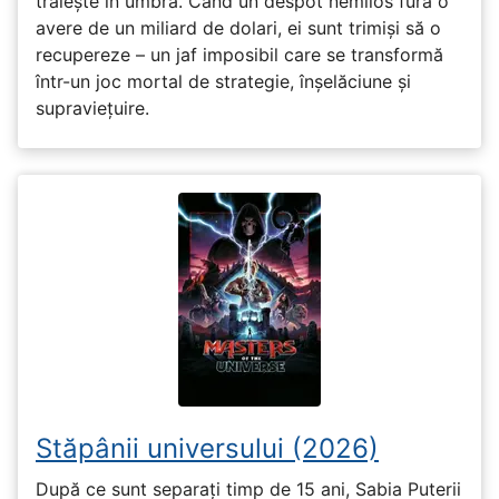
trăiește în umbră. Când un despot nemilos fură o
avere de un miliard de dolari, ei sunt trimiși să o
recupereze – un jaf imposibil care se transformă
într-un joc mortal de strategie, înșelăciune și
supraviețuire.
Stăpânii universului (2026)
După ce sunt separați timp de 15 ani, Sabia Puterii