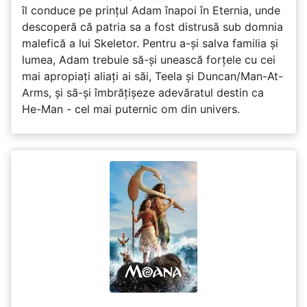
îl conduce pe prințul Adam înapoi în Eternia, unde
descoperă că patria sa a fost distrusă sub domnia
malefică a lui Skeletor. Pentru a-și salva familia și
lumea, Adam trebuie să-și unească forțele cu cei
mai apropiați aliați ai săi, Teela și Duncan/Man-At-
Arms, și să-și îmbrățișeze adevăratul destin ca
He-Man - cel mai puternic om din univers.