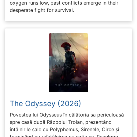
oxygen runs low, past conflicts emerge in their
desperate fight for survival.
The Odyssey (2026)
Povestea lui Odysseus în călătoria sa periculoasă
spre casă după Războiul Troian, prezentând
întâlnirile sale cu Polyphemus, Sirenele, Circe și
terminând cu reîntâlnirea cu soția sa, Penelope.