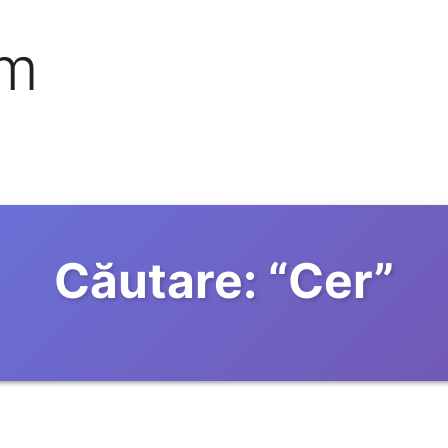
om
Căutare:
“
Cer
”