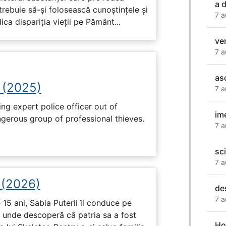
a 
trebuie să-și folosească cunoștințele și
7 a
ca dispariția vieții pe Pământ...
ve
7 a
as
 (2025)
7 a
ng expert police officer out of
im
ngerous group of professional thieves.
7 a
sc
7 a
i (2026)
de
7 a
15 ani, Sabia Puterii îl conduce pe
, unde descoperă că patria sa a fost
Ho