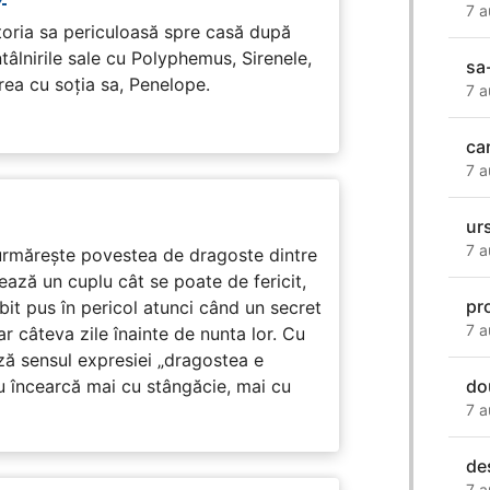
7 a
toria sa periculoasă spre casă după
tâlnirile sale cu Polyphemus, Sirenele,
sa-
irea cu soția sa, Penelope.
7 a
car
7 a
ur
7 a
rmărește povestea de dragoste dintre
ază un cuplu cât se poate de fericit,
pr
subit pus în pericol atunci când un secret
7 a
ar câteva zile înainte de nunta lor. Cu
ază sensul expresiei „dragostea e
u încearcă mai cu stângăcie, mai cu
do
7 a
de
7 a