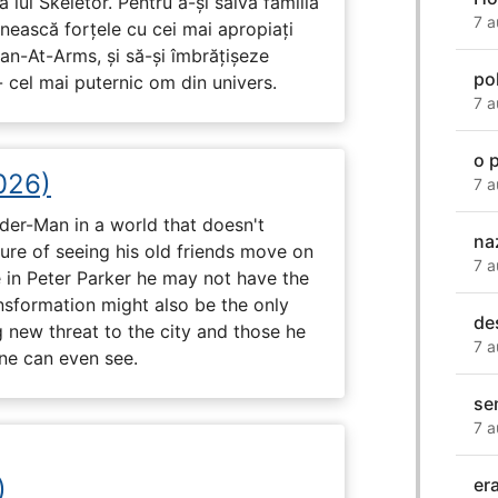
 lui Skeletor. Pentru a-și salva familia
7 a
nească forțele cu cei mai apropiați
Man-At-Arms, și să-și îmbrățișeze
po
 cel mai puternic om din univers.
7 a
o 
026)
7 a
ider-Man in a world that doesn't
naz
e of seeing his old friends move on
7 a
in Peter Parker he may not have the
ansformation might also be the only
de
g new threat to the city and those he
7 a
one can even see.
se
7 a
)
er