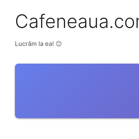
Cafeneaua.c
Lucrăm la ea! 😊