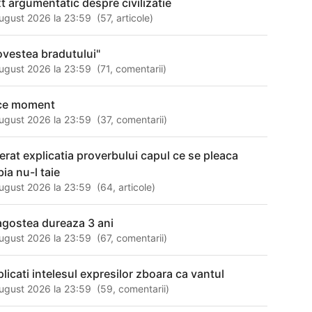
xt argumentatic despre civilizatie
ugust 2026 la 23:59
(
57
,
articole
)
ovestea bradutului"
ugust 2026 la 23:59
(
71
,
comentarii
)
ce moment
ugust 2026 la 23:59
(
37
,
comentarii
)
ferat explicatia proverbului capul ce se pleaca
ia nu-l taie
ugust 2026 la 23:59
(
64
,
articole
)
agostea dureaza 3 ani
ugust 2026 la 23:59
(
67
,
comentarii
)
plicati intelesul expresilor zboara ca vantul
ugust 2026 la 23:59
(
59
,
comentarii
)