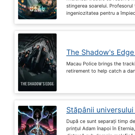
stingerea soarelui. Profesorul 
ingeniozitatea pentru a împiedi
The Shadow's Edge
Macau Police brings the tracki
retirement to help catch a da
Stăpânii universulu
După ce sunt separați timp de 
prințul Adam înapoi în Eternia