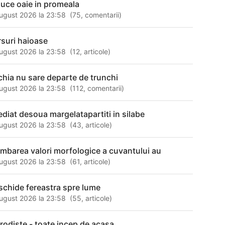
duce oaie in promeala
ugust 2026 la 23:58
(
75
,
comentarii
)
rsuri haioase
ugust 2026 la 23:58
(
12
,
articole
)
chia nu sare departe de trunchi
ugust 2026 la 23:58
(
112
,
comentarii
)
ediat desoua margelatapartiti in silabe
ugust 2026 la 23:58
(
43
,
articole
)
imbarea valori morfologice a cuvantului au
ugust 2026 la 23:58
(
61
,
articole
)
schide fereastra spre lume
ugust 2026 la 23:58
(
55
,
articole
)
rodiste - toate incep de acasa