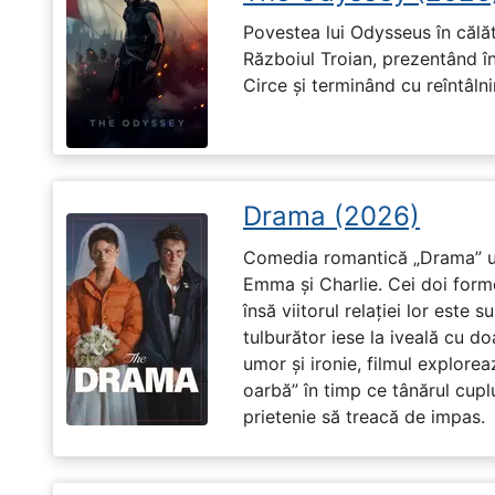
Povestea lui Odysseus în călă
Războiul Troian, prezentând în
Circe și terminând cu reîntâln
Drama (2026)
Comedia romantică „Drama” u
Emma și Charlie. Cei doi forme
însă viitorul relației lor este 
tulburător iese la iveală cu do
umor și ironie, filmul explore
oarbă” în timp ce tânărul cupl
prietenie să treacă de impas.