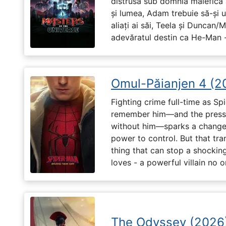
distrusă sub domnia malefică a
și lumea, Adam trebuie să-și u
aliați ai săi, Teela și Duncan/
adevăratul destin ca He-Man -
Omul-Păianjen 4 (2
Fighting crime full-time as Sp
remember him—and the pressur
without him—sparks a change 
power to control. But that tr
thing that can stop a shockin
loves - a powerful villain no 
The Odyssey (2026