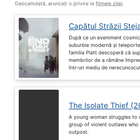
Deocamdată, aruncați o privire la
filmele zilei
:
Capătul Străzii Stej
După ce un eveniment cosmic 
suburbie modernă și teleportea
familia Platt descoperă că su
membrilor de a rămâne împreu
într-un mediu de nerecunoscut
The Isolate Thief (
A young woman struggles to c
group of violent outlaws who 
outpost.