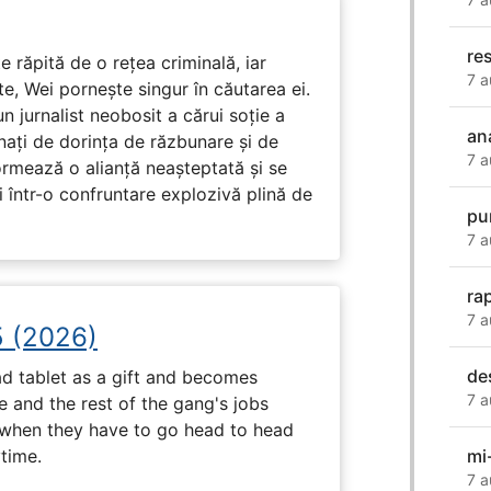
re
e răpită de o rețea criminală, iar
7 a
ute, Wei pornește singur în căutarea ei.
un jurnalist neobosit a cărui soție a
an
nați de dorința de răzbunare și de
7 a
ormează o alianță neașteptată și se
i într-o confruntare explozivă plină de
pu
7 a
ra
7 a
5 (2026)
de
d tablet as a gift and becomes
7 a
 and the rest of the gang's jobs
when they have to go head to head
mi
ytime.
7 a