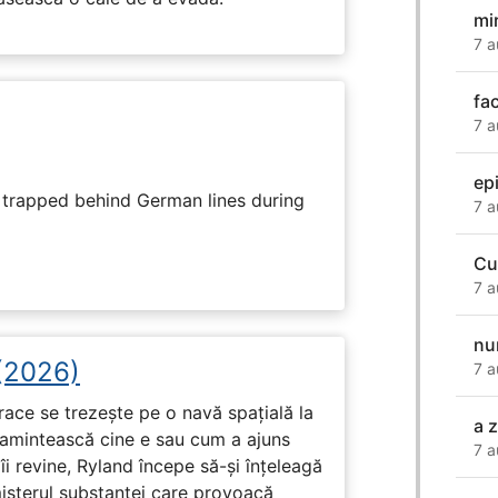
mi
7 a
fa
7 a
ep
s trapped behind German lines during
7 a
Cu
7 a
nu
 (2026)
7 a
race se trezește pe o navă spațială la
a 
i amintească cine e sau cum a ajuns
7 a
i revine, Ryland începe să-și înțeleagă
misterul substanței care provoacă