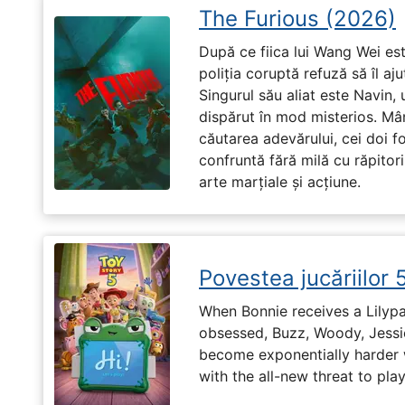
The Furious (2026)
După ce fiica lui Wang Wei est
poliția coruptă refuză să îl aj
Singurul său aliat este Navin, 
dispărut în mod misterios. Mâ
căutarea adevărului, cei doi f
confruntă fără milă cu răpitori
arte marțiale și acțiune.
Povestea jucăriilor 
When Bonnie receives a Lilypa
obsessed, Buzz, Woody, Jessie
become exponentially harder 
with the all-new threat to pla