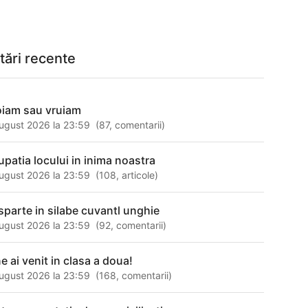
tări recente
oiam sau vruiam
ugust 2026 la 23:59
(
87
,
comentarii
)
upatia locului in inima noastra
ugust 2026 la 23:59
(
108
,
articole
)
sparte in silabe cuvantl unghie
ugust 2026 la 23:59
(
92
,
comentarii
)
e ai venit in clasa a doua!
ugust 2026 la 23:59
(
168
,
comentarii
)