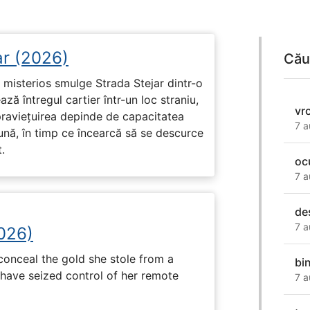
ar (2026)
Cău
misterios smulge Strada Stejar dintr-o
ză întregul cartier într-un loc straniu,
vr
praviețuirea depinde de capacitatea
7 a
nă, în timp ce încearcă să se descurce
.
oc
7 a
de
7 a
2026)
onceal the gold she stole from a
bin
have seized control of her remote
7 a