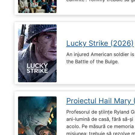
Lucky Strike (2026)
An injured American soldier i
the Battle of the Bulge.
Proiectul Hail Mary
Profesorul de științe Ryland G
ani-lumină de casă, fără să-ș
acolo. Pe măsură ce memoria î
misiunea: trebuie să rezolve 