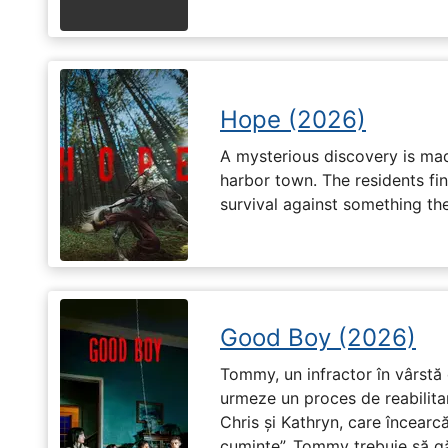
Hope (2026)
A mysterious discovery is mad
harbor town. The residents fin
survival against something th
Good Boy (2026)
Tommy, un infractor în vârstă d
urmeze un proces de reabilitar
Chris și Kathryn, care încearcă
cuminte”. Tommy trebuie să g