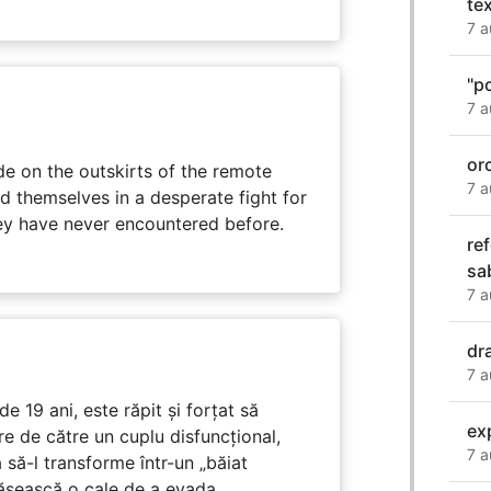
te
7 a
"p
7 a
or
e on the outskirts of the remote
7 a
d themselves in a desperate fight for
ey have never encountered before.
re
sab
7 a
dr
7 a
e 19 ani, este răpit și forțat să
ex
e de către un cuplu disfuncțional,
7 a
 să-l transforme într-un „băiat
ăsească o cale de a evada.