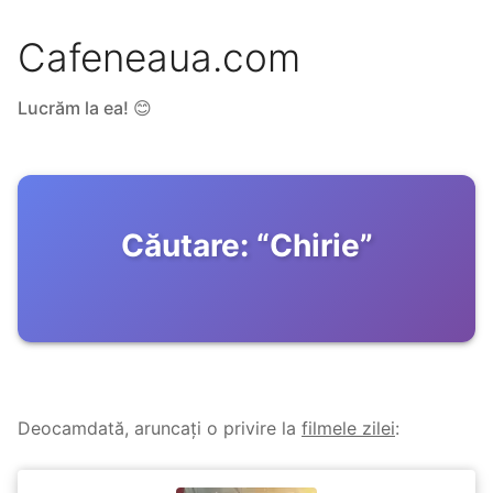
Cafeneaua.com
Lucrăm la ea! 😊
Căutare:
“
Chirie
”
Deocamdată, aruncați o privire la
filmele zilei
: