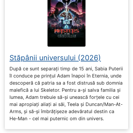
Stăpânii universului (2026)
După ce sunt separați timp de 15 ani, Sabia Puterii
îl conduce pe prințul Adam înapoi în Eternia, unde
descoperă că patria sa a fost distrusă sub domnia
malefică a lui Skeletor. Pentru a-și salva familia și
lumea, Adam trebuie să-și unească forțele cu cei
mai apropiați aliați ai săi, Teela și Duncan/Man-At-
Arms, și să-și îmbrățișeze adevăratul destin ca
He-Man - cel mai puternic om din univers.