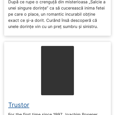
După ce rupe o crenguță din misterioasa „Salcie a
unei singure dorințe” ca să cucerească inima fetei
pe care o place, un romantic incurabil obține
exact ce și-a dorit. Curând însă descoperă că
unele dorințe vin cu un preț sumbru și sinistru.
Trustor
For the first time since 1997, Joachim Posener