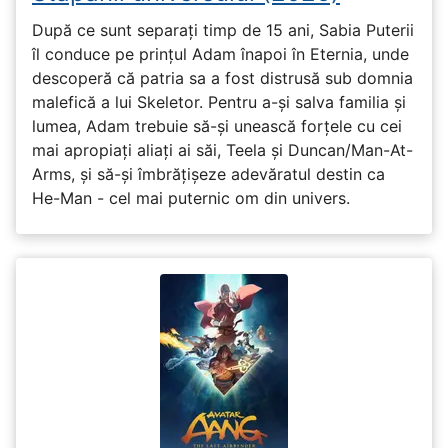
După ce sunt separați timp de 15 ani, Sabia Puterii
îl conduce pe prințul Adam înapoi în Eternia, unde
descoperă că patria sa a fost distrusă sub domnia
malefică a lui Skeletor. Pentru a-și salva familia și
lumea, Adam trebuie să-și unească forțele cu cei
mai apropiați aliați ai săi, Teela și Duncan/Man-At-
Arms, și să-și îmbrățișeze adevăratul destin ca
He-Man - cel mai puternic om din univers.