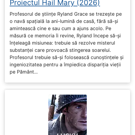
Proiectul Hail Mary (2026)
Profesorul de științe Ryland Grace se trezește pe
o navă spațială la ani-lumină de casă, fără să-și
amintească cine e sau cum a ajuns acolo. Pe
măsură ce memoria îi revine, Ryland începe să-și
înțeleagă misiunea: trebuie să rezolve misterul
substanței care provoacă stingerea soarelui.
Profesorul trebuie să-și folosească cunoștințele și
ingeniozitatea pentru a împiedica dispariția vieții
pe Pământ...