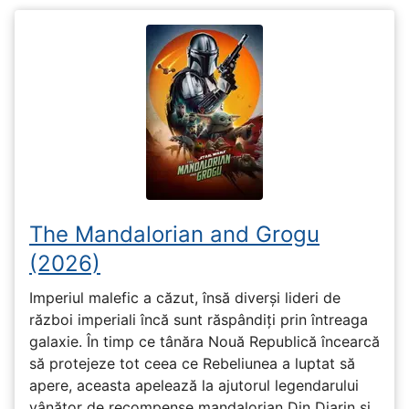
The Mandalorian and Grogu
(2026)
Imperiul malefic a căzut, însă diverși lideri de
război imperiali încă sunt răspândiți prin întreaga
galaxie. În timp ce tânăra Nouă Republică încearcă
să protejeze tot ceea ce Rebeliunea a luptat să
apere, aceasta apelează la ajutorul legendarului
vânător de recompense mandalorian Din Djarin și