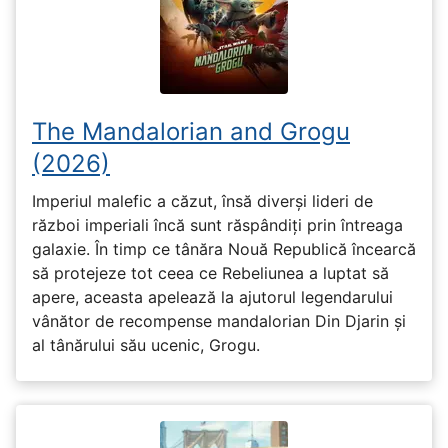
The Mandalorian and Grogu
(2026)
Imperiul malefic a căzut, însă diverși lideri de
război imperiali încă sunt răspândiți prin întreaga
galaxie. În timp ce tânăra Nouă Republică încearcă
să protejeze tot ceea ce Rebeliunea a luptat să
apere, aceasta apelează la ajutorul legendarului
vânător de recompense mandalorian Din Djarin și
al tânărului său ucenic, Grogu.