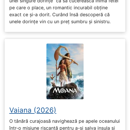
unei singure dorințe” ca să cucerească inima fetei
pe care o place, un romantic incurabil obține
exact ce și-a dorit. Curând însă descoperă că
unele dorințe vin cu un preț sumbru și sinistru.
Vaiana (2026)
O tânără curajoasă navighează pe apele oceanului
într-o misiune riscantă pentru a-și salva insula și