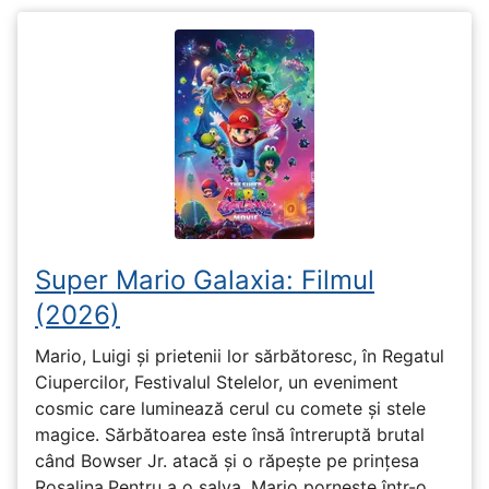
Super Mario Galaxia: Filmul
(2026)
Mario, Luigi și prietenii lor sărbătoresc, în Regatul
Ciupercilor, Festivalul Stelelor, un eveniment
cosmic care luminează cerul cu comete și stele
magice. Sărbătoarea este însă întreruptă brutal
când Bowser Jr. atacă și o răpește pe prinţesa
Rosalina.Pentru a o salva, Mario pornește într-o