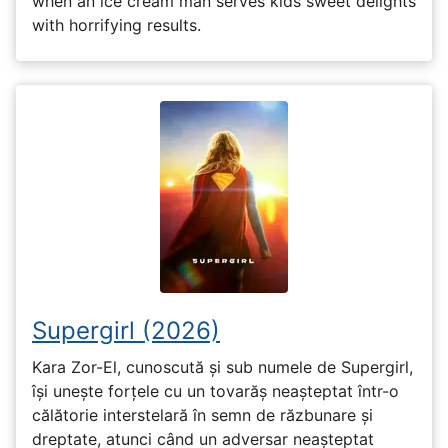
when an ice cream man serves kids sweet delights
with horrifying results.
Supergirl (2026)
Kara Zor-El, cunoscută și sub numele de Supergirl,
își unește forțele cu un tovarăș neașteptat într-o
călătorie interstelară în semn de răzbunare și
dreptate, atunci când un adversar neașteptat