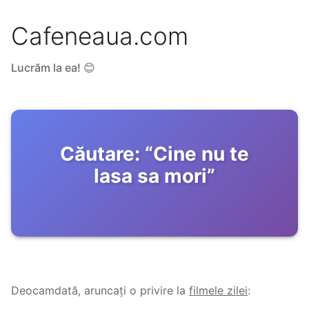
Cafeneaua.com
Lucrăm la ea! 😊
Căutare:
“
Cine nu te
lasa sa mori
”
Deocamdată, aruncați o privire la
filmele zilei
: