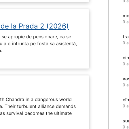
9 a
mo
9 a
 de la Prada 2 (2026)
 se apropie de pensionare, ea se
tr
9 a
 a o înfrunta pe fosta sa asistentă,
.
ci
9 a
va
9 a
ith Chandra in a dangerous world
cî
e. Their turbulent alliance demands
9 a
 as survival becomes the ultimate
su
9 a