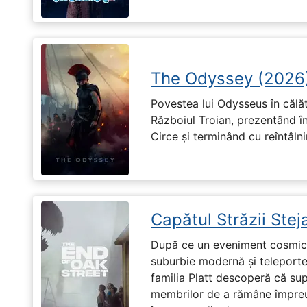
The Odyssey (2026
Povestea lui Odysseus în călă
Războiul Troian, prezentând în
Circe și terminând cu reîntâln
Capătul Străzii Stej
După ce un eveniment cosmic 
suburbie modernă și teleportea
familia Platt descoperă că su
membrilor de a rămâne împreu