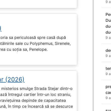
9 a
Pe
Du
du
)
du
toria sa periculoasă spre casă după
9 a
tâlnirile sale cu Polyphemus, Sirenele,
irea cu soția sa, Penelope.
de
9 a
te
9 a
ar (2026)
pr
misterios smulge Strada Stejar dintr-o
ca
ză întregul cartier într-un loc straniu,
9 a
praviețuirea depinde de capacitatea
nă, în timp ce încearcă să se descurce
su