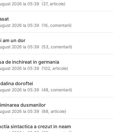
ugust 2026 la 05:39
(
37
,
articole
)
asat
ugust 2026 la 05:39
(
16
,
comentarii
)
i am un dor
ugust 2026 la 05:39
(
53
,
comentarii
)
sa de inchireat in germania
ugust 2026 la 05:39
(
102
,
articole
)
dalina doroftei
ugust 2026 la 05:39
(
48
,
comentarii
)
liminarea dusmanilor
ugust 2026 la 05:39
(
88
,
articole
)
nctia sintactica a crezut in neam