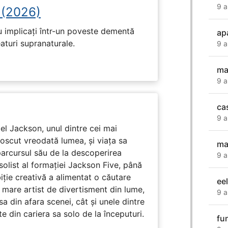
9 a
 (2026)
u implicați într-un poveste dementă
ap
eaturi supranaturale.
9 a
ma
9 a
ca
9 a
l Jackson, unul dintre cei mai
unoscut vreodată lumea, și viața sa
ma
arcursul său de la descoperirea
9 a
solist al formației Jackson Five, până
biție creativă a alimentat o căutare
ee
 mare artist de divertisment din lume,
9 a
a din afara scenei, cât și unele dintre
din cariera sa solo de la începuturi.
fu