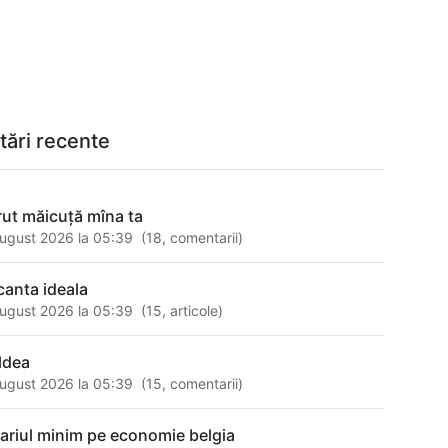
tări recente
rut măicuţă mîna ta
ugust 2026 la 05:39
(
18
,
comentarii
)
canta ideala
ugust 2026 la 05:39
(
15
,
articole
)
ldea
ugust 2026 la 05:39
(
15
,
comentarii
)
lariul minim pe economie belgia