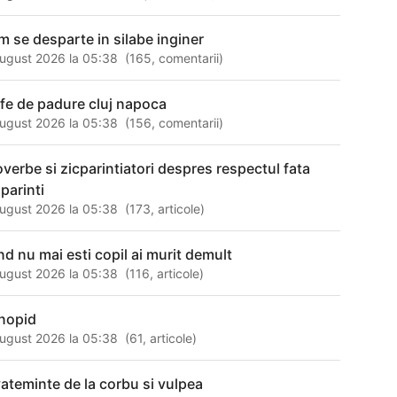
m se desparte in silabe inginer
ugust 2026 la 05:38
(
165
,
comentarii
)
ufe de padure cluj napoca
ugust 2026 la 05:38
(
156
,
comentarii
)
overbe si zicparintiatori despres respectul fata
parinti
ugust 2026 la 05:38
(
173
,
articole
)
nd nu mai esti copil ai murit demult
ugust 2026 la 05:38
(
116
,
articole
)
nopid
ugust 2026 la 05:38
(
61
,
articole
)
vateminte de la corbu si vulpea