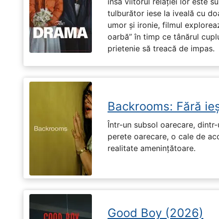
însă viitorul relației lor este 
tulburător iese la iveală cu do
umor și ironie, filmul explore
oarbă” în timp ce tânărul cupl
prietenie să treacă de impas.
Backrooms: Fără ieș
Într-un subsol oarecare, dint
perete oarecare, o cale de ac
realitate amenințătoare.
Good Boy (2026)