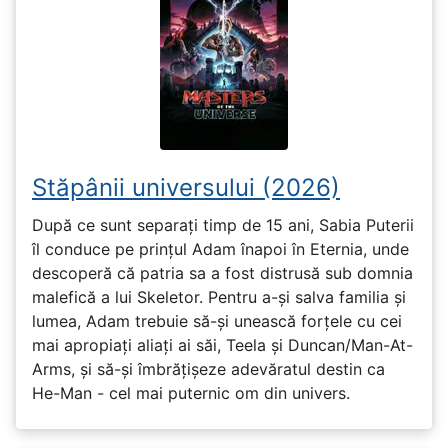
Stăpânii universului (2026)
După ce sunt separați timp de 15 ani, Sabia Puterii
îl conduce pe prințul Adam înapoi în Eternia, unde
descoperă că patria sa a fost distrusă sub domnia
malefică a lui Skeletor. Pentru a-și salva familia și
lumea, Adam trebuie să-și unească forțele cu cei
mai apropiați aliați ai săi, Teela și Duncan/Man-At-
Arms, și să-și îmbrățișeze adevăratul destin ca
He-Man - cel mai puternic om din univers.