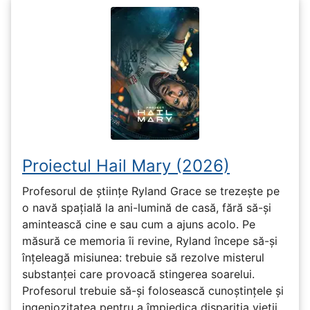
Proiectul Hail Mary (2026)
Profesorul de științe Ryland Grace se trezește pe
o navă spațială la ani-lumină de casă, fără să-și
amintească cine e sau cum a ajuns acolo. Pe
măsură ce memoria îi revine, Ryland începe să-și
înțeleagă misiunea: trebuie să rezolve misterul
substanței care provoacă stingerea soarelui.
Profesorul trebuie să-și folosească cunoștințele și
ingeniozitatea pentru a împiedica dispariția vieții