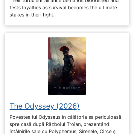
Their turbulent alliance demands bloodshed and
tests loyalties as survival becomes the ultimate
stakes in their fight.
The Odyssey (2026)
Povestea lui Odysseus în călătoria sa periculoasă
spre casă după Războiul Troian, prezentând
întâlnirile sale cu Polyphemus, Sirenele, Circe și