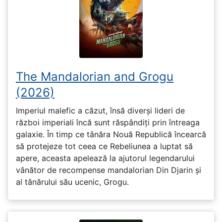
The Mandalorian and Grogu
(2026)
Imperiul malefic a căzut, însă diverși lideri de
război imperiali încă sunt răspândiți prin întreaga
galaxie. În timp ce tânăra Nouă Republică încearcă
să protejeze tot ceea ce Rebeliunea a luptat să
apere, aceasta apelează la ajutorul legendarului
vânător de recompense mandalorian Din Djarin și
al tânărului său ucenic, Grogu.