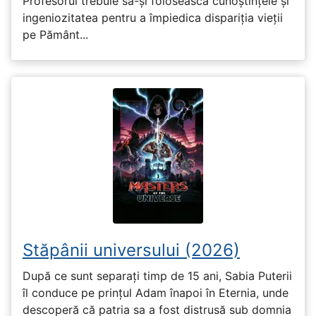
Profesorul trebuie să-și folosească cunoștințele și
ingeniozitatea pentru a împiedica dispariția vieții
pe Pământ...
Stăpânii universului (2026)
După ce sunt separați timp de 15 ani, Sabia Puterii
îl conduce pe prințul Adam înapoi în Eternia, unde
descoperă că patria sa a fost distrusă sub domnia