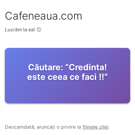
Cafeneaua.com
Lucrăm la ea! 😊
Căutare:
“
Credinta!
este ceea ce faci !!
”
Deocamdată, aruncați o privire la
filmele zilei
: