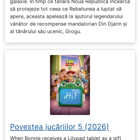
galaxie. În timp ce tânăra Nouă Republică încearcă
să protejeze tot ceea ce Rebeliunea a luptat să
apere, aceasta apelează la ajutorul legendarului
vânător de recompense mandalorian Din Djarin și
al tânărului său ucenic, Grogu.
Povestea jucăriilor 5 (2026)
When Bonnie receives a Lilypad tablet as a gift