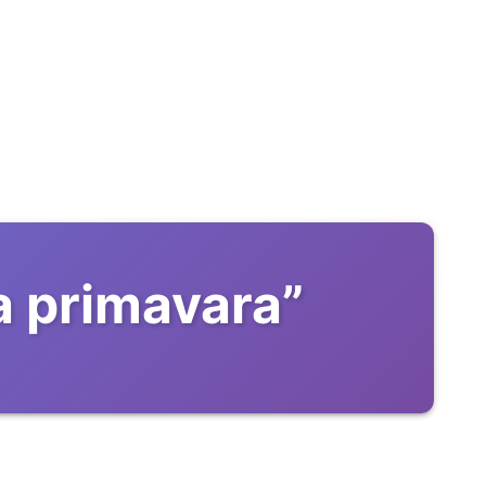
a primavara
”