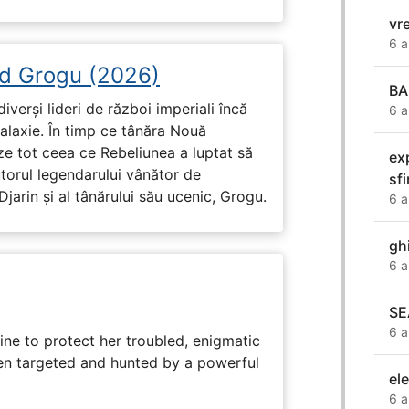
vre
6 a
d Grogu (2026)
BA
diverși lideri de război imperiali încă
6 a
galaxie. În timp ce tânăra Nouă
ze tot ceea ce Rebeliunea a luptat să
ex
torul legendarului vânător de
sf
arin și al tânărului său ucenic, Grogu.
6 a
gh
6 a
SE
6 a
ine to protect her troubled, enigmatic
en targeted and hunted by a powerful
el
6 a