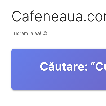
Cafeneaua.c
Lucrăm la ea! 😊
Căutare:
“
C