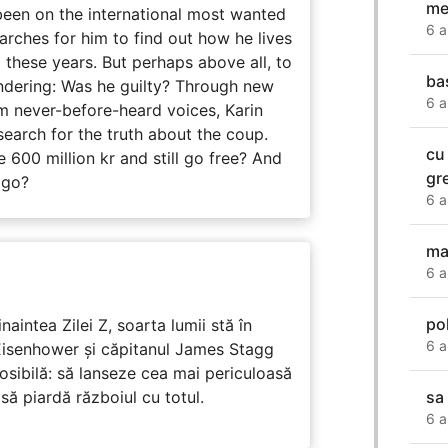
me
 been on the international most wanted
6 a
earches for him to find out how he lives
 these years. But perhaps above all, to
ba
dering: Was he guilty? Through new
6 a
m never-before-heard voices, Karin
search for the truth about the coup.
cu
 600 million kr and still go free? And
gr
 go?
6 a
ma
6 a
po
naintea Zilei Z, soarta lumii stă în
6 a
Eisenhower și căpitanul James Stagg
osibilă: să lanseze cea mai periculoasă
 să piardă războiul cu totul.
sa
6 a