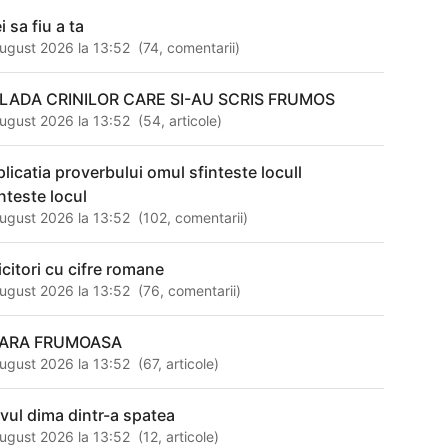
i sa fiu a ta
ugust 2026 la 13:52
(
74
,
comentarii
)
LADA CRINILOR CARE SI-AU SCRIS FRUMOS
ugust 2026 la 13:52
(
54
,
articole
)
plicatia proverbului omul sfinteste locull
inteste locul
ugust 2026 la 13:52
(
102
,
comentarii
)
icitori cu cifre romane
ugust 2026 la 13:52
(
76
,
comentarii
)
ARA FRUMOASA
ugust 2026 la 13:52
(
67
,
articole
)
evul dima dintr-a spatea
ugust 2026 la 13:52
(
12
,
articole
)