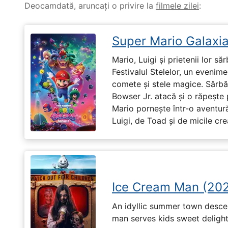
Deocamdată, aruncați o privire la
filmele zilei
:
Super Mario Galaxia
Mario, Luigi și prietenii lor să
Festivalul Stelelor, un evenim
comete și stele magice. Sărbă
Bowser Jr. atacă și o răpește 
Mario pornește într-o aventură
Luigi, de Toad și de micile cr
Ice Cream Man (20
An idyllic summer town desc
man serves kids sweet delights