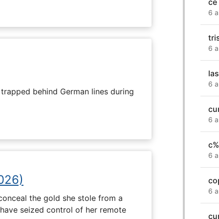
ce
6 a
tri
6 a
las
6 a
s trapped behind German lines during
cu
6 a
c%
6 a
2026)
co
6 a
onceal the gold she stole from a
have seized control of her remote
cu