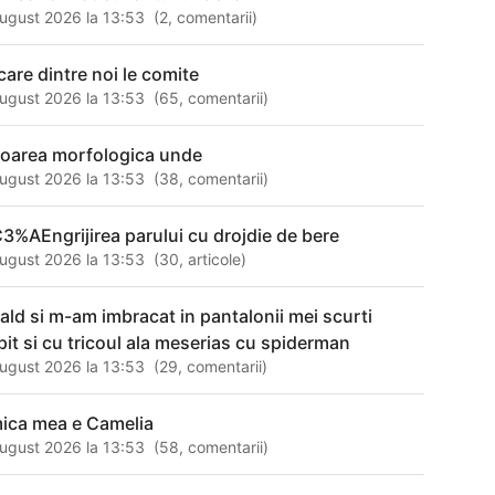
ugust 2026 la 13:53
(
2
,
comentarii
)
ecare dintre noi le comite
ugust 2026 la 13:53
(
65
,
comentarii
)
loarea morfologica unde
ugust 2026 la 13:53
(
38
,
comentarii
)
3%AEngrijirea parului cu drojdie de bere
ugust 2026 la 13:53
(
30
,
articole
)
cald si m-am imbracat in pantalonii mei scurti
pit si cu tricoul ala meserias cu spiderman
ugust 2026 la 13:53
(
29
,
comentarii
)
ica mea e Camelia
ugust 2026 la 13:53
(
58
,
comentarii
)