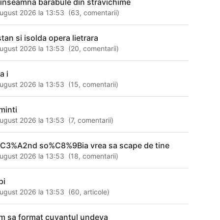
 inseamna barabule din stravichime
ugust 2026 la 13:53
(
63
,
comentarii
)
stan si isolda opera lietrara
ugust 2026 la 13:53
(
20
,
comentarii
)
a i
ugust 2026 la 13:53
(
15
,
comentarii
)
minti
ugust 2026 la 13:53
(
7
,
comentarii
)
C3%A2nd so%C8%9Bia vrea sa scape de tine
ugust 2026 la 13:53
(
18
,
comentarii
)
pi
ugust 2026 la 13:53
(
60
,
articole
)
m sa format cuvantul undeva