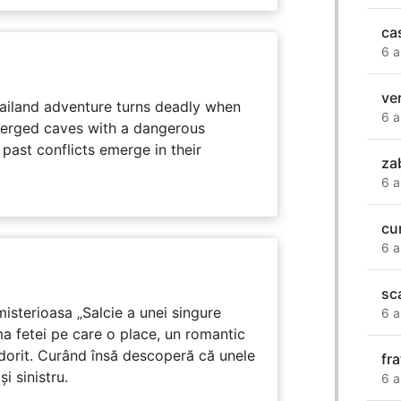
ca
6 a
ver
hailand adventure turns deadly when
6 a
erged caves with a dangerous
past conflicts emerge in their
za
6 a
cu
6 a
sc
isterioasa „Salcie a unei singure
6 a
ma fetei pe care o place, un romantic
 dorit. Curând însă descoperă că unele
fr
i sinistru.
6 a