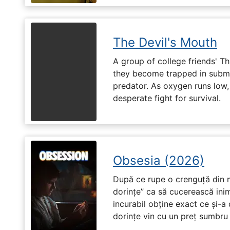
The Devil's Mouth
A group of college friends' T
they become trapped in subm
predator. As oxygen runs low, 
desperate fight for survival.
Obsesia (2026)
După ce rupe o crenguță din m
dorințe” ca să cucerească ini
incurabil obține exact ce și-a
dorințe vin cu un preț sumbru ș