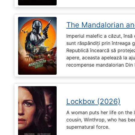
The Mandalorian an
Imperiul malefic a căzut, însă 
sunt răspândiți prin întreaga 
Republică încearcă să proteje
apere, aceasta apelează la aju
recompense mandalorian Din Dj
Lockbox (2026)
A woman puts her life on the l
cousin, Winthrop, who has be
supernatural force.