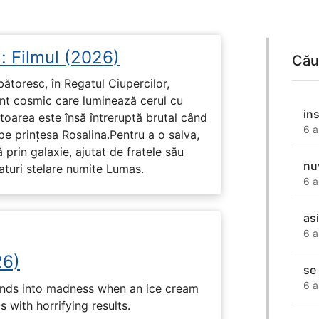
: Filmul (2026)
Cău
rbătoresc, în Regatul Ciupercilor,
ent cosmic care luminează cerul cu
in
toarea este însă întreruptă brutal când
6 a
pe prinţesa Rosalina.Pentru a o salva,
 prin galaxie, ajutat de fratele său
nu
eaturi stelare numite Lumas.
6 a
asi
6 a
26)
se
6 a
ends into madness when an ice cream
 with horrifying results.