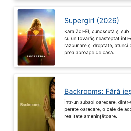
Supergirl (2026)
Kara Zor-El, cunoscută și sub 
cu un tovarăș neașteptat într-
răzbunare și dreptate, atunci
prea aproape de casă.
Backrooms: Fără ieș
Într-un subsol oarecare, dint
perete oarecare, o cale de ac
realitate amenințătoare.