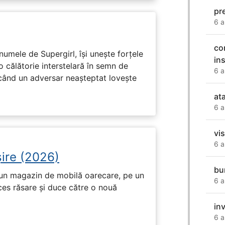
pr
6 a
co
numele de Supergirl, își unește forțele
in
o călătorie interstelară în semn de
6 a
 când un adversar neașteptat lovește
at
6 a
vi
6 a
ire (2026)
bu
r-un magazin de mobilă oarecare, pe un
6 a
ces răsare și duce către o nouă
in
6 a