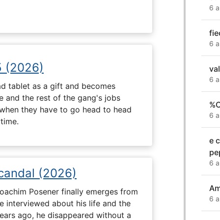
6 a
fi
6 a
5 (2026)
va
6 a
d tablet as a gift and becomes
 and the rest of the gang's jobs
%C
when they have to go head to head
6 a
ytime.
e 
pe
6 a
Scandal (2026)
Am
 Joachim Posener finally emerges from
6 a
e interviewed about his life and the
years ago, he disappeared without a