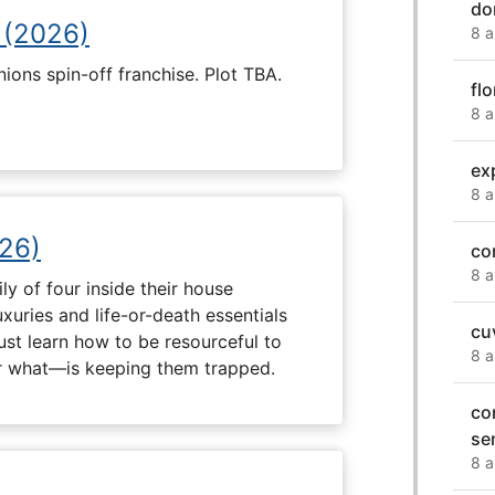
do
 (2026)
8 a
nions spin-off franchise. Plot TBA.
fl
8 a
ex
8 a
26)
co
8 a
ly of four inside their house
uxuries and life-or-death essentials
cu
ust learn how to be resourceful to
8 a
 what—is keeping them trapped.
co
se
8 a