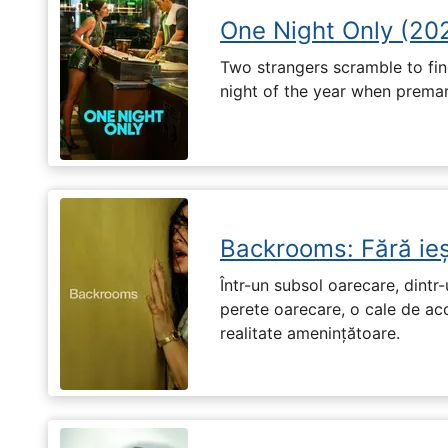
One Night Only (20
Two strangers scramble to fi
night of the year when premari
Backrooms: Fără ieș
Într-un subsol oarecare, dint
perete oarecare, o cale de ac
realitate amenințătoare.