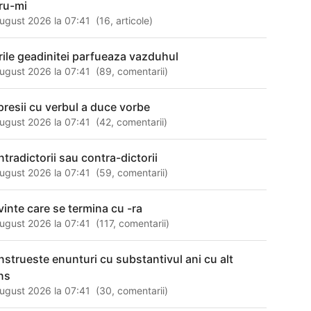
ru-mi
ugust 2026 la 07:41
(
16
,
articole
)
orile geadinitei parfueaza vazduhul
ugust 2026 la 07:41
(
89
,
comentarii
)
presii cu verbul a duce vorbe
ugust 2026 la 07:41
(
42
,
comentarii
)
ntradictorii sau contra-dictorii
ugust 2026 la 07:41
(
59
,
comentarii
)
vinte care se termina cu -ra
ugust 2026 la 07:41
(
117
,
comentarii
)
nstrueste enunturi cu substantivul ani cu alt
ns
ugust 2026 la 07:41
(
30
,
comentarii
)