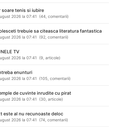
 soare tenis si iubire
ugust 2026 la 07:41
(
44
,
comentarii
)
olesceti trebuie sa citeasca literatura fantastica
ugust 2026 la 07:41
(
92
,
comentarii
)
NELE TV
ugust 2026 la 07:41
(
9
,
articole
)
intreba enunturi
ugust 2026 la 07:41
(
105
,
comentarii
)
emple de cuvinte inrudite cu pirat
ugust 2026 la 07:41
(
30
,
articole
)
xt este al nu recunoaste deloc
ugust 2026 la 07:41
(
74
,
comentarii
)