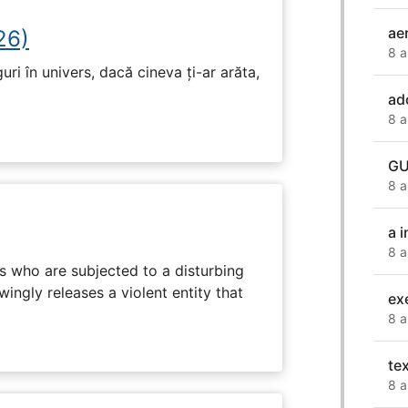
aer
26)
8 a
ri în univers, dacă cineva ți-ar arăta,
ad
8 a
GU
8 a
a 
8 a
s who are subjected to a disturbing
ingly releases a violent entity that
ex
8 a
te
8 a