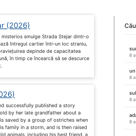
ar (2026)
Cău
misterios smulge Strada Stejar dintr-o
ză întregul cartier într-un loc straniu,
su
praviețuirea depinde de capacitatea
8 a
nă, în timp ce încearcă să se descurce
.
un
8 a
2026)
su
8 a
nd successfully published a story
old by her late grandfather about a
ad
 is saved by a group of ostriches when
8 a
 family in a storm, and is then raised
ld animals, including his best friend, a