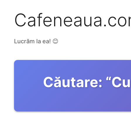
Cafeneaua.c
Lucrăm la ea! 😊
Căutare:
“
Cu