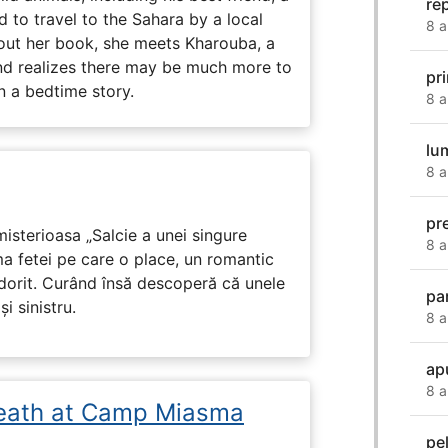
re
d to travel to the Sahara by a local
8 a
ut her book, she meets Kharouba, a
nd realizes there may be much more to
pr
n a bedtime story.
8 a
lu
8 a
pr
isterioasa „Salcie a unei singure
8 a
ma fetei pe care o place, un romantic
 dorit. Curând însă descoperă că unele
pa
i sinistru.
8 a
ap
8 a
eath at Camp Miasma
pe