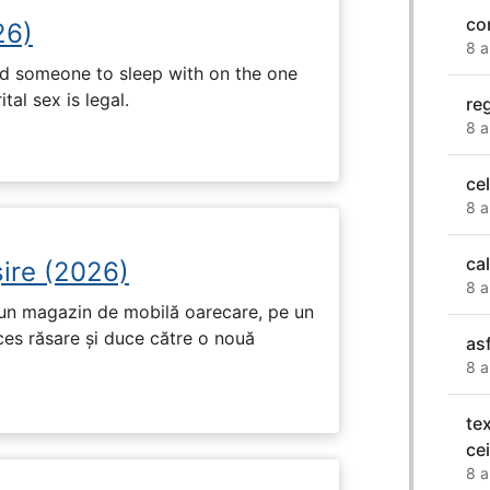
co
26)
8 a
nd someone to sleep with on the one
tal sex is legal.
re
8 a
ce
8 a
ca
ire (2026)
8 a
r-un magazin de mobilă oarecare, pe un
ces răsare și duce către o nouă
asf
8 a
te
cei
8 a