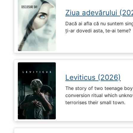
Ziua adevărului (20
Dacă ai afla că nu suntem singu
ți-ar dovedi asta, te-ai teme?
Leviticus (2026)
The story of two teenage boy
conversion ritual which unknow
terrorises their small town.