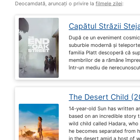
Deocamdată, aruncați o privire la
filmele zilei
:
Capătul Străzii Stej
După ce un eveniment cosmic 
suburbie modernă și teleportea
familia Platt descoperă că su
membrilor de a rămâne împreu
într-un mediu de nerecunoscut
The Desert Child (
14-year-old Sun has written a
based on an incredible story t
wild child called Hadara, who
he becomes separated from his
in the desert amid a host of wi