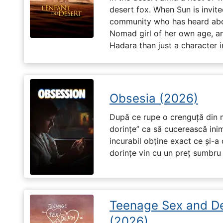
desert fox. When Sun is invite
community who has heard abo
Nomad girl of her own age, a
Hadara than just a character i
Obsesia (2026)
După ce rupe o crenguță din m
dorințe” ca să cucerească ini
incurabil obține exact ce și-a
dorințe vin cu un preț sumbru ș
Teenage Sex and D
(2026)