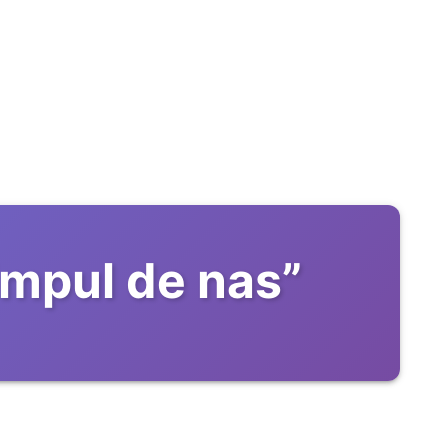
impul de nas
”