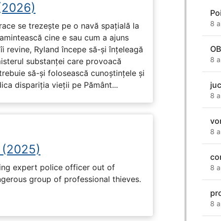
 (2026)
Po
8 a
race se trezește pe o navă spațială la
i amintească cine e sau cum a ajuns
OB
i revine, Ryland începe să-și înțeleagă
8 a
misterul substanței care provoacă
trebuie să-și folosească cunoștințele și
ju
ca dispariția vieții pe Pământ...
8 a
vo
8 a
 (2025)
co
ng expert police officer out of
8 a
ngerous group of professional thieves.
pr
8 a