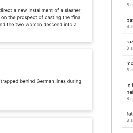
8 a
direct a new installment of a slasher
 on the prospect of casting the ‘final
pa
, and the two women descend into a
8 a
.
ra
8 a
mo
8 a
s trapped behind German lines during
in
neb
8 a
fa
8 a