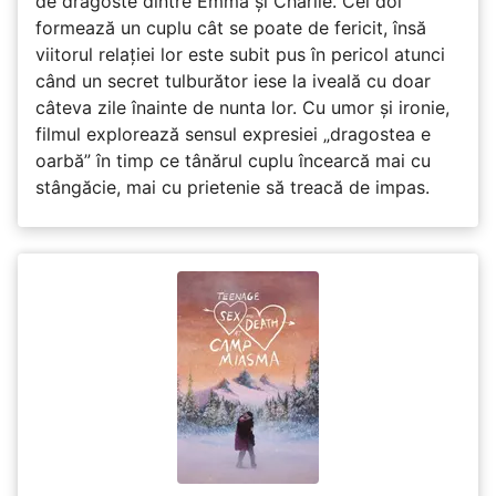
de dragoste dintre Emma și Charlie. Cei doi
formează un cuplu cât se poate de fericit, însă
viitorul relației lor este subit pus în pericol atunci
când un secret tulburător iese la iveală cu doar
câteva zile înainte de nunta lor. Cu umor și ironie,
filmul explorează sensul expresiei „dragostea e
oarbă” în timp ce tânărul cuplu încearcă mai cu
stângăcie, mai cu prietenie să treacă de impas.