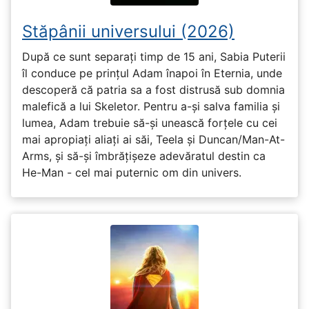
Stăpânii universului (2026)
După ce sunt separați timp de 15 ani, Sabia Puterii
îl conduce pe prințul Adam înapoi în Eternia, unde
descoperă că patria sa a fost distrusă sub domnia
malefică a lui Skeletor. Pentru a-și salva familia și
lumea, Adam trebuie să-și unească forțele cu cei
mai apropiați aliați ai săi, Teela și Duncan/Man-At-
Arms, și să-și îmbrățișeze adevăratul destin ca
He-Man - cel mai puternic om din univers.