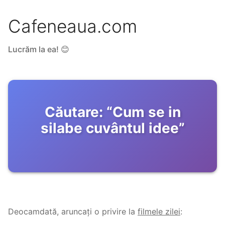
Cafeneaua.com
Lucrăm la ea! 😊
Căutare:
“
Cum se in
silabe cuvântul idee
”
Deocamdată, aruncați o privire la
filmele zilei
: