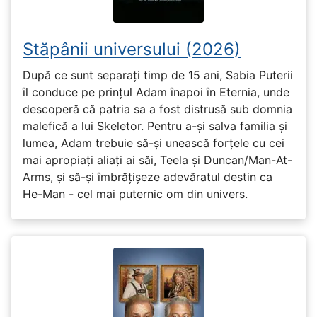
Stăpânii universului (2026)
După ce sunt separați timp de 15 ani, Sabia Puterii
îl conduce pe prințul Adam înapoi în Eternia, unde
descoperă că patria sa a fost distrusă sub domnia
malefică a lui Skeletor. Pentru a-și salva familia și
lumea, Adam trebuie să-și unească forțele cu cei
mai apropiați aliați ai săi, Teela și Duncan/Man-At-
Arms, și să-și îmbrățișeze adevăratul destin ca
He-Man - cel mai puternic om din univers.