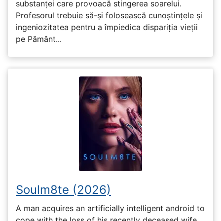
substanței care provoacă stingerea soarelui.
Profesorul trebuie să-și folosească cunoștințele și
ingeniozitatea pentru a împiedica dispariția vieții
pe Pământ...
Soulm8te (2026)
A man acquires an artificially intelligent android to
cope with the loss of his recently deceased wife,