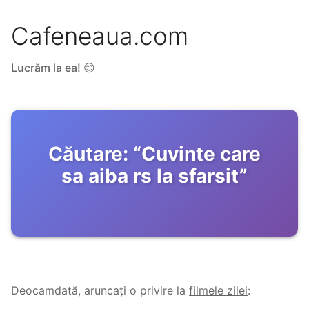
Cafeneaua.com
Lucrăm la ea! 😊
Căutare:
“
Cuvinte care
sa aiba rs la sfarsit
”
Deocamdată, aruncați o privire la
filmele zilei
: