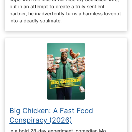
but in an attempt to create a truly sentient
partner, he inadvertently turns a harmless lovebot
into a deadly soulmate.
Big Chicken: A Fast Food
Conspiracy (2026)
In a bold 28-day experiment, comedian Mo