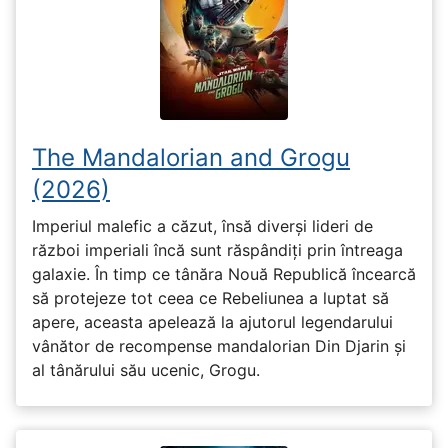
The Mandalorian and Grogu
(2026)
Imperiul malefic a căzut, însă diverși lideri de
război imperiali încă sunt răspândiți prin întreaga
galaxie. În timp ce tânăra Nouă Republică încearcă
să protejeze tot ceea ce Rebeliunea a luptat să
apere, aceasta apelează la ajutorul legendarului
vânător de recompense mandalorian Din Djarin și
al tânărului său ucenic, Grogu.