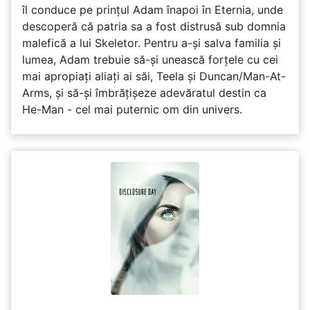
îl conduce pe prințul Adam înapoi în Eternia, unde
descoperă că patria sa a fost distrusă sub domnia
malefică a lui Skeletor. Pentru a-și salva familia și
lumea, Adam trebuie să-și unească forțele cu cei
mai apropiați aliați ai săi, Teela și Duncan/Man-At-
Arms, și să-și îmbrățișeze adevăratul destin ca
He-Man - cel mai puternic om din univers.