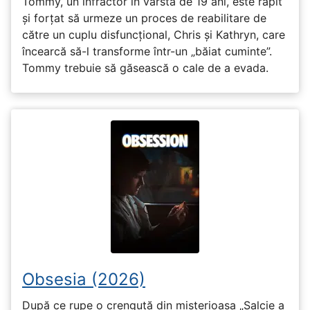
Tommy, un infractor în vârstă de 19 ani, este răpit
și forțat să urmeze un proces de reabilitare de
către un cuplu disfuncțional, Chris și Kathryn, care
încearcă să-l transforme într-un „băiat cuminte”.
Tommy trebuie să găsească o cale de a evada.
Obsesia (2026)
După ce rupe o crenguță din misterioasa „Salcie a