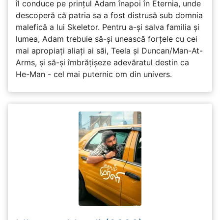
îl conduce pe prințul Adam înapoi în Eternia, unde
descoperă că patria sa a fost distrusă sub domnia
malefică a lui Skeletor. Pentru a-și salva familia și
lumea, Adam trebuie să-și unească forțele cu cei
mai apropiați aliați ai săi, Teela și Duncan/Man-At-
Arms, și să-și îmbrățișeze adevăratul destin ca
He-Man - cel mai puternic om din univers.