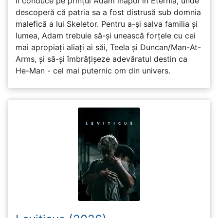
îl conduce pe prințul Adam înapoi în Eternia, unde
descoperă că patria sa a fost distrusă sub domnia
malefică a lui Skeletor. Pentru a-și salva familia și
lumea, Adam trebuie să-și unească forțele cu cei
mai apropiați aliați ai săi, Teela și Duncan/Man-At-
Arms, și să-și îmbrățișeze adevăratul destin ca
He-Man - cel mai puternic om din univers.