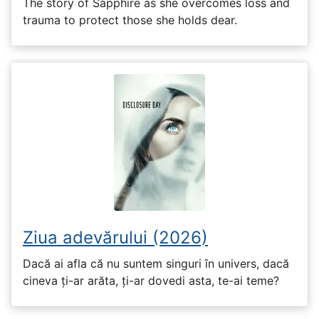
The story of Sapphire as she overcomes loss and
trauma to protect those she holds dear.
Ziua adevărului (2026)
Dacă ai afla că nu suntem singuri în univers, dacă
cineva ți-ar arăta, ți-ar dovedi asta, te-ai teme?