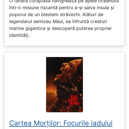
O tânără curajoasă navighează pe apele oceanului
într-o misiune riscantă pentru a-și salva insula și
poporul de un blestem străvechi. Alături de
legendarul semizeu Maui, ea înfruntă creaturi
marine gigantice și descoperă puterea propriei
identități.
Cartea Morților: Focurile iadului