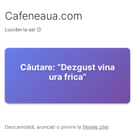
Cafeneaua.com
Lucrăm la ea! 😊
Căutare:
“
Dezgust vina
ura frica
”
Deocamdată, aruncați o privire la
filmele zilei
: