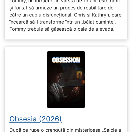
Tommy, un infractor în vârstă de 19 ani, este răpit
și forțat să urmeze un proces de reabilitare de
către un cuplu disfuncțional, Chris și Kathryn, care
încearcă să-l transforme într-un „băiat cuminte”.
Tommy trebuie să găsească o cale de a evada.
Obsesia (2026)
După ce rupe o crenguță din misterioasa „Salcie a