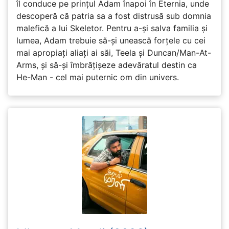
îl conduce pe prințul Adam înapoi în Eternia, unde
descoperă că patria sa a fost distrusă sub domnia
malefică a lui Skeletor. Pentru a-și salva familia și
lumea, Adam trebuie să-și unească forțele cu cei
mai apropiați aliați ai săi, Teela și Duncan/Man-At-
Arms, și să-și îmbrățișeze adevăratul destin ca
He-Man - cel mai puternic om din univers.