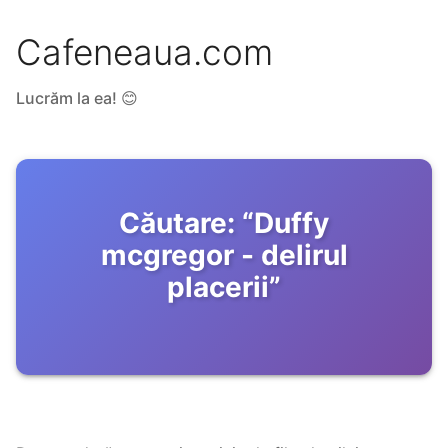
Cafeneaua.com
Lucrăm la ea! 😊
Căutare:
“
Duffy
mcgregor - delirul
placerii
”