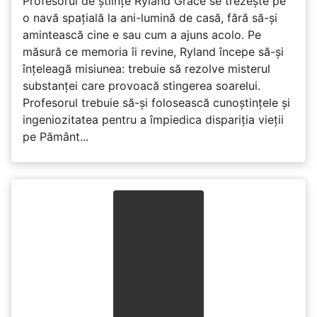
Profesorul de științe Ryland Grace se trezește pe
o navă spațială la ani-lumină de casă, fără să-și
amintească cine e sau cum a ajuns acolo. Pe
măsură ce memoria îi revine, Ryland începe să-și
înțeleagă misiunea: trebuie să rezolve misterul
substanței care provoacă stingerea soarelui.
Profesorul trebuie să-și folosească cunoștințele și
ingeniozitatea pentru a împiedica dispariția vieții
pe Pământ...