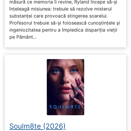
măsură ce memoria îi revine, Ryland începe să-și
înțeleagă misiunea: trebuie să rezolve misterul
substanței care provoacă stingerea soarelui.
Profesorul trebuie să-și folosească cunoștințele și
ingeniozitatea pentru a împiedica dispariția vieții
pe Pământ...
Soulm8te (2026)