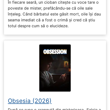
În fiecare seară, un cioban citește cu voce tare o
poveste de mister, prefăcându-se că oile sale
înțeleg. Când bărbatul este găsit mort, oile își dau
seama imediat că a fost o crimă și cred că știu
totul despre cum să o elucideze.
Obsesia (2026)
După ce rupe o crenguță din misterioasa „Salcie a