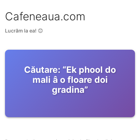
Cafeneaua.com
Lucrăm la ea! 😊
Căutare:
“
Ek phool do
mali â o floare doi
gradina
”