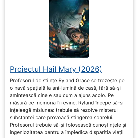
Proiectul Hail Mary (2026)
Profesorul de științe Ryland Grace se trezește pe
o navă spațială la ani-lumină de casă, fără să-și
amintească cine e sau cum a ajuns acolo. Pe
măsură ce memoria îi revine, Ryland începe să-și
înțeleagă misiunea: trebuie să rezolve misterul
substanței care provoacă stingerea soarelui.
Profesorul trebuie să-și folosească cunoștințele și
ingeniozitatea pentru a împiedica dispariția vieții