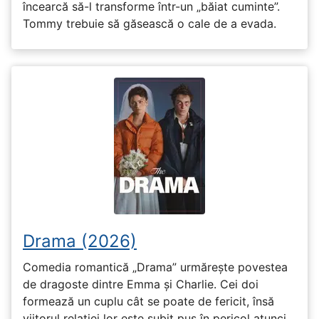
încearcă să-l transforme într-un „băiat cuminte”.
Tommy trebuie să găsească o cale de a evada.
Drama (2026)
Comedia romantică „Drama” urmărește povestea
de dragoste dintre Emma și Charlie. Cei doi
formează un cuplu cât se poate de fericit, însă
viitorul relației lor este subit pus în pericol atunci