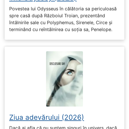
Povestea lui Odysseus în călătoria sa periculoasă
spre casă după Războiul Troian, prezentând
întâlnirile sale cu Polyphemus, Sirenele, Circe și
terminând cu reîntâlnirea cu soția sa, Penelope.
Ziua adevărului (2026)
Dacă ai afla că nu suntem singuri în univers, dacă