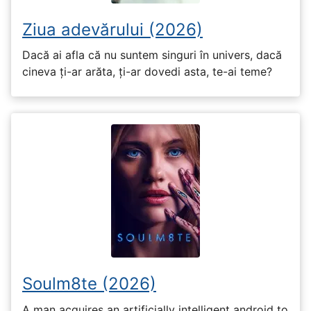
Ziua adevărului (2026)
Dacă ai afla că nu suntem singuri în univers, dacă
cineva ți-ar arăta, ți-ar dovedi asta, te-ai teme?
Soulm8te (2026)
A man acquires an artificially intelligent android to