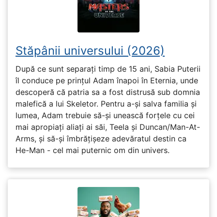
Stăpânii universului (2026)
După ce sunt separați timp de 15 ani, Sabia Puterii
îl conduce pe prințul Adam înapoi în Eternia, unde
descoperă că patria sa a fost distrusă sub domnia
malefică a lui Skeletor. Pentru a-și salva familia și
lumea, Adam trebuie să-și unească forțele cu cei
mai apropiați aliați ai săi, Teela și Duncan/Man-At-
Arms, și să-și îmbrățișeze adevăratul destin ca
He-Man - cel mai puternic om din univers.