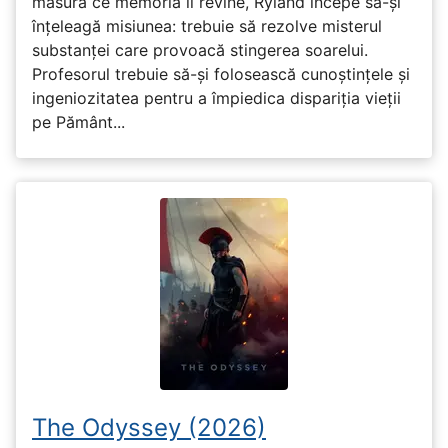
măsură ce memoria îi revine, Ryland începe să-și
înțeleagă misiunea: trebuie să rezolve misterul
substanței care provoacă stingerea soarelui.
Profesorul trebuie să-și folosească cunoștințele și
ingeniozitatea pentru a împiedica dispariția vieții
pe Pământ...
The Odyssey (2026)