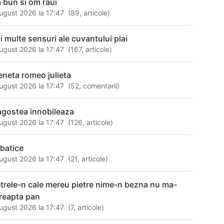
 bun si om raui
ugust 2026 la 17:47
(
89
,
articole
)
i multe sensuri ale cuvantului plai
ugust 2026 la 17:47
(
167
,
articole
)
eneta romeo julieta
ugust 2026 la 17:47
(
52
,
comentarii
)
agostea innobileaza
ugust 2026 la 17:47
(
126
,
articole
)
lbatice
ugust 2026 la 17:47
(
21
,
articole
)
etrele-n cale mereu pietre nime-n bezna nu ma-
reapta pan
ugust 2026 la 17:47
(
7
,
articole
)