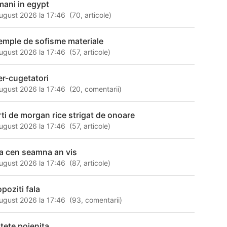
mani in egypt
ugust 2026 la 17:46
(
70
,
articole
)
emple de sofisme materiale
ugust 2026 la 17:46
(
57
,
articole
)
ber-cugetatori
ugust 2026 la 17:46
(
20
,
comentarii
)
rti de morgan rice strigat de onoare
ugust 2026 la 17:46
(
57
,
articole
)
a cen seamna an vis
ugust 2026 la 17:46
(
87
,
articole
)
opoziti fala
ugust 2026 la 17:46
(
93
,
comentarii
)
itete poienita