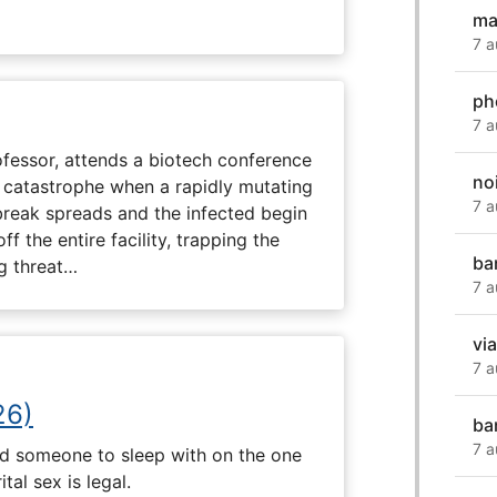
ma
7 a
ph
7 a
fessor, attends a biotech conference
no
to catastrophe when a rapidly mutating
7 a
tbreak spreads and the infected begin
ff the entire facility, trapping the
ba
g threat…
7 a
vi
7 a
26)
ba
7 a
nd someone to sleep with on the one
tal sex is legal.