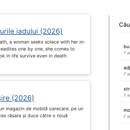
Cău
urile iadului (2026)
ath, a woman seeks solace with her in-
bu
Deadites one by one, she comes to
7 a
k in life survive even in death.
ad
7 a
st
7 a
ire (2026)
r-un magazin de mobilă oarecare, pe un
mo
ces răsare și duce către o nouă
7 a