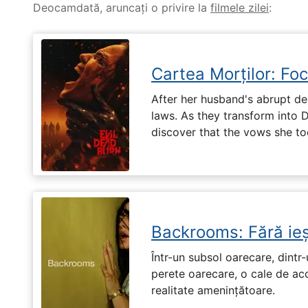
Deocamdată, aruncați o privire la
filmele zilei
:
Cartea Morților: Foc
After her husband's abrupt de
laws. As they transform into 
discover that the vows she too
Backrooms: Fără ieș
Într-un subsol oarecare, dint
perete oarecare, o cale de ac
realitate amenințătoare.