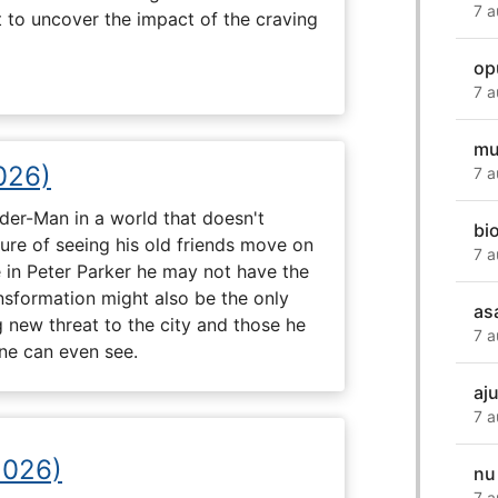
7 a
t to uncover the impact of the craving
op
7 a
mu
026)
7 a
ider-Man in a world that doesn't
bi
e of seeing his old friends move on
7 a
in Peter Parker he may not have the
ansformation might also be the only
as
g new threat to the city and those he
7 a
one can even see.
aj
7 a
2026)
nu
7 a