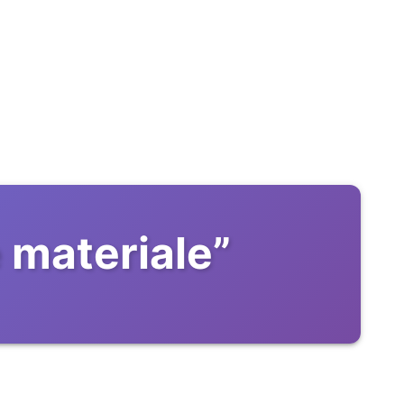
 materiale
”