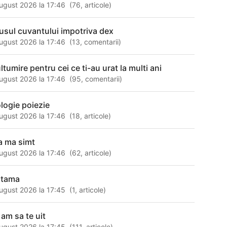
ugust 2026 la 17:46
(
76
,
articole
)
usul cuvantului impotriva dex
ugust 2026 la 17:46
(
13
,
comentarii
)
ltumire pentru cei ce ti-au urat la multi ani
ugust 2026 la 17:46
(
95
,
comentarii
)
ologie poiezie
ugust 2026 la 17:46
(
18
,
articole
)
a ma simt
ugust 2026 la 17:46
(
62
,
articole
)
utama
ugust 2026 la 17:45
(
1
,
articole
)
 am sa te uit
ugust 2026 la 17:45
(
111
,
articole
)