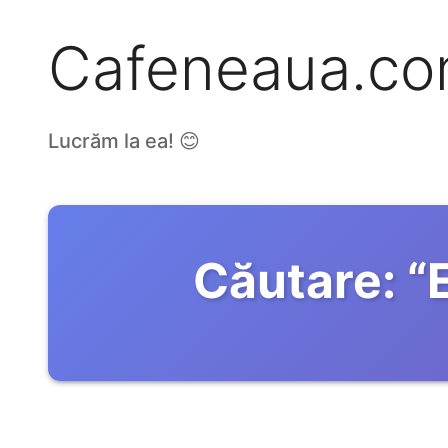
Cafeneaua.c
Lucrăm la ea! 😊
Căutare:
“