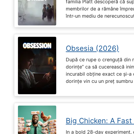
familia Platt descoperă că su
membrilor de a rămâne împreu
într-un mediu de nerecunoscut
Obsesia (2026)
După ce rupe o crenguță din m
dorințe” ca să cucerească ini
incurabil obține exact ce și-a
dorințe vin cu un preț sumbru ș
Big Chicken: A Fast
In a bold 28-day experiment,