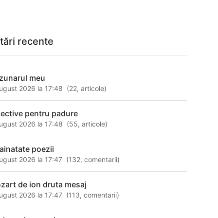
tări recente
zunarul meu
ugust 2026 la 17:48
(
22
,
articole
)
jective pentru padure
ugust 2026 la 17:48
(
55
,
articole
)
rainatate poezii
ugust 2026 la 17:47
(
132
,
comentarii
)
zart de ion druta mesaj
ugust 2026 la 17:47
(
113
,
comentarii
)