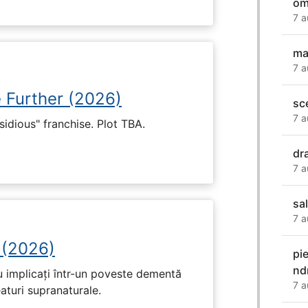
om
7 a
ma
7 a
e Further (2026)
sc
7 a
nsidious" franchise. Plot TBA.
dr
7 a
sa
7 a
 (2026)
pi
nd
u implicați într-un poveste dementă
7 a
eaturi supranaturale.