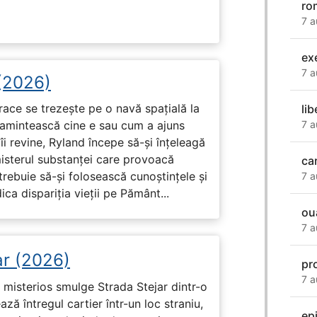
ro
7 a
ex
7 a
 (2026)
race se trezește pe o navă spațială la
li
7 a
i amintească cine e sau cum a ajuns
i revine, Ryland începe să-și înțeleagă
misterul substanței care provoacă
ca
trebuie să-și folosească cunoștințele și
7 a
ca dispariția vieții pe Pământ...
ou
7 a
ar (2026)
pr
7 a
misterios smulge Strada Stejar dintr-o
ză întregul cartier într-un loc straniu,
ep