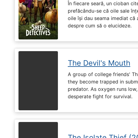
În fiecare seară, un cioban ci
prefăcându-se că oile sale înț
oile își dau seama imediat că a
despre cum să o elucideze.
The Devil's Mouth
A group of college friends' T
they become trapped in subm
predator. As oxygen runs low, 
desperate fight for survival.
The Isolate Thief (