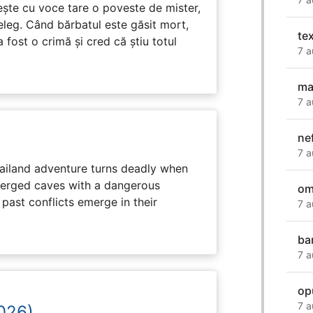
tește cu voce tare o poveste de mister,
eleg. Când bărbatul este găsit mort,
te
 fost o crimă și cred că știu totul
7 a
ma
7 a
ne
7 a
hailand adventure turns deadly when
erged caves with a dangerous
om
past conflicts emerge in their
7 a
ba
7 a
op
7 a
2026)