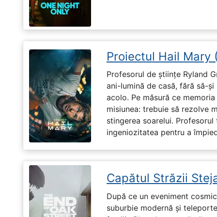
Proiectul Hail Mary
Profesorul de științe Ryland G
ani-lumină de casă, fără să-ș
acolo. Pe măsură ce memoria î
misiunea: trebuie să rezolve 
stingerea soarelui. Profesorul 
ingeniozitatea pentru a împiedi
Capătul Străzii Stej
După ce un eveniment cosmic 
suburbie modernă și teleportea