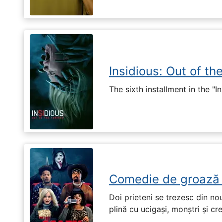
Insidious: Out of th
The sixth installment in the "I
Comedie de groază
Doi prieteni se trezesc din no
plină cu ucigași, monștri și cr