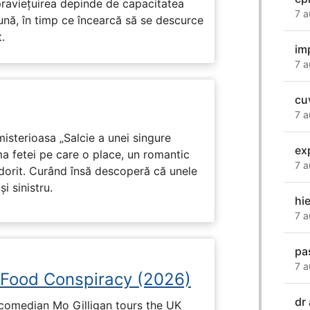
praviețuirea depinde de capacitatea
7 a
nă, în timp ce încearcă să se descurce
.
im
7 a
cu
7 a
isterioasa „Salcie a unei singure
ex
ma fetei pe care o place, un romantic
7 a
 dorit. Curând însă descoperă că unele
i sinistru.
hi
7 a
pa
7 a
 Food Conspiracy (2026)
dr
 comedian Mo Gilligan tours the UK