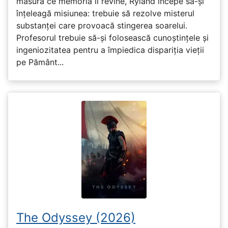
măsură ce memoria îi revine, Ryland începe să-și
înțeleagă misiunea: trebuie să rezolve misterul
substanței care provoacă stingerea soarelui.
Profesorul trebuie să-și folosească cunoștințele și
ingeniozitatea pentru a împiedica dispariția vieții
pe Pământ...
The Odyssey (2026)