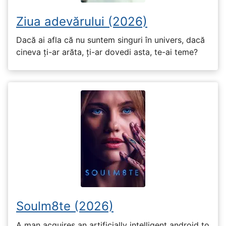
Ziua adevărului (2026)
Dacă ai afla că nu suntem singuri în univers, dacă
cineva ți-ar arăta, ți-ar dovedi asta, te-ai teme?
Soulm8te (2026)
A man acquires an artificially intelligent android to