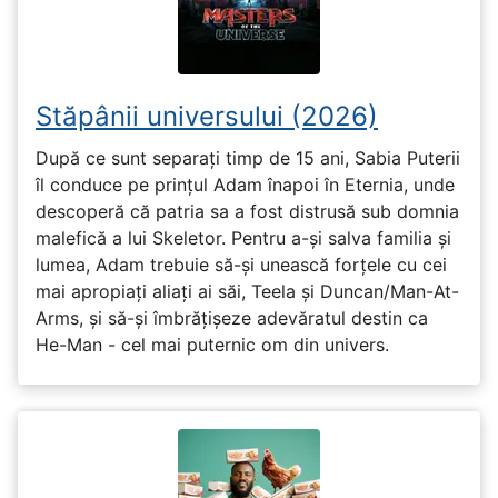
Stăpânii universului (2026)
După ce sunt separați timp de 15 ani, Sabia Puterii
îl conduce pe prințul Adam înapoi în Eternia, unde
descoperă că patria sa a fost distrusă sub domnia
malefică a lui Skeletor. Pentru a-și salva familia și
lumea, Adam trebuie să-și unească forțele cu cei
mai apropiați aliați ai săi, Teela și Duncan/Man-At-
Arms, și să-și îmbrățișeze adevăratul destin ca
He-Man - cel mai puternic om din univers.