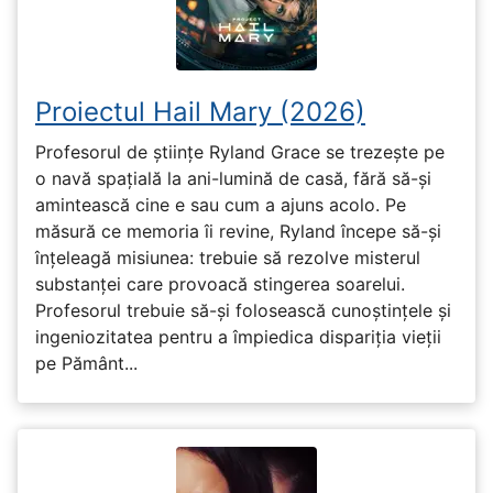
Proiectul Hail Mary (2026)
Profesorul de științe Ryland Grace se trezește pe
o navă spațială la ani-lumină de casă, fără să-și
amintească cine e sau cum a ajuns acolo. Pe
măsură ce memoria îi revine, Ryland începe să-și
înțeleagă misiunea: trebuie să rezolve misterul
substanței care provoacă stingerea soarelui.
Profesorul trebuie să-și folosească cunoștințele și
ingeniozitatea pentru a împiedica dispariția vieții
pe Pământ...