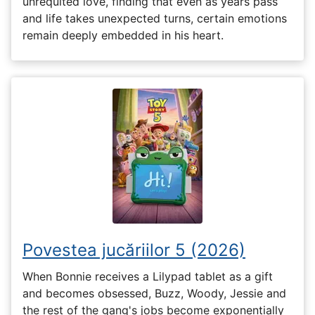
unrequited love, finding that even as years pass
and life takes unexpected turns, certain emotions
remain deeply embedded in his heart.
Povestea jucăriilor 5 (2026)
When Bonnie receives a Lilypad tablet as a gift
and becomes obsessed, Buzz, Woody, Jessie and
the rest of the gang's jobs become exponentially