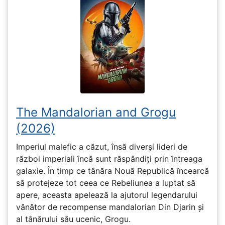
The Mandalorian and Grogu
(2026)
Imperiul malefic a căzut, însă diverși lideri de
război imperiali încă sunt răspândiți prin întreaga
galaxie. În timp ce tânăra Nouă Republică încearcă
să protejeze tot ceea ce Rebeliunea a luptat să
apere, aceasta apelează la ajutorul legendarului
vânător de recompense mandalorian Din Djarin și
al tânărului său ucenic, Grogu.