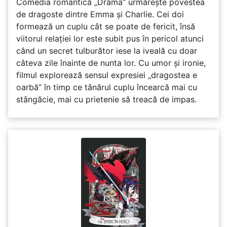
Comedia romantică „Drama” urmărește povestea
de dragoste dintre Emma și Charlie. Cei doi
formează un cuplu cât se poate de fericit, însă
viitorul relației lor este subit pus în pericol atunci
când un secret tulburător iese la iveală cu doar
câteva zile înainte de nunta lor. Cu umor și ironie,
filmul explorează sensul expresiei „dragostea e
oarbă” în timp ce tânărul cuplu încearcă mai cu
stângăcie, mai cu prietenie să treacă de impas.