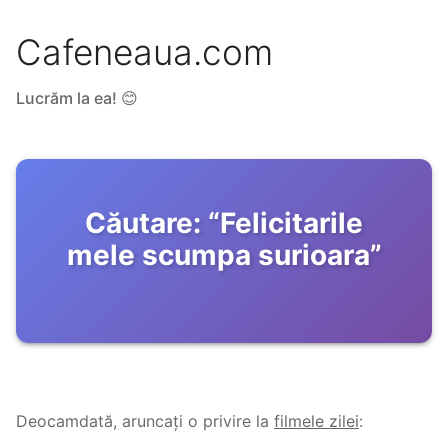
Cafeneaua.com
Lucrăm la ea! 😊
Căutare:
“
Felicitarile
mele scumpa surioara
”
Deocamdată, aruncați o privire la
filmele zilei
: