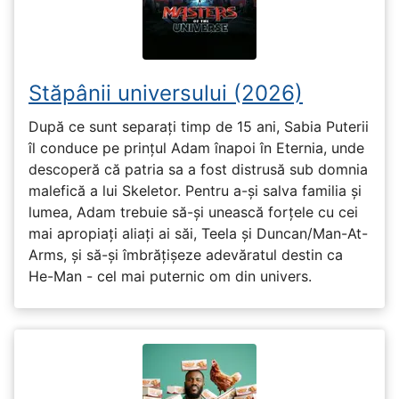
Stăpânii universului (2026)
După ce sunt separați timp de 15 ani, Sabia Puterii
îl conduce pe prințul Adam înapoi în Eternia, unde
descoperă că patria sa a fost distrusă sub domnia
malefică a lui Skeletor. Pentru a-și salva familia și
lumea, Adam trebuie să-și unească forțele cu cei
mai apropiați aliați ai săi, Teela și Duncan/Man-At-
Arms, și să-și îmbrățișeze adevăratul destin ca
He-Man - cel mai puternic om din univers.