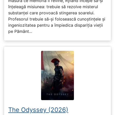
măsură ce memoria îi revine, Ryland începe să-și
înțeleagă misiunea: trebuie să rezolve misterul
substanței care provoacă stingerea soarelui.
Profesorul trebuie să-și folosească cunoștințele și
ingeniozitatea pentru a împiedica dispariția vieții
pe Pământ...
The Odyssey (2026)