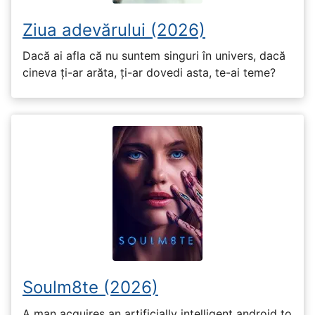
Ziua adevărului (2026)
Dacă ai afla că nu suntem singuri în univers, dacă
cineva ți-ar arăta, ți-ar dovedi asta, te-ai teme?
Soulm8te (2026)
A man acquires an artificially intelligent android to