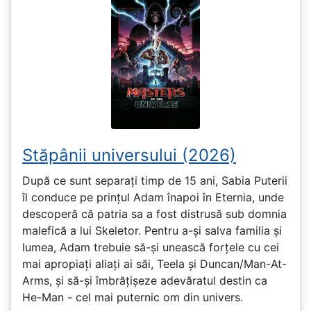
Stăpânii universului (2026)
După ce sunt separați timp de 15 ani, Sabia Puterii
îl conduce pe prințul Adam înapoi în Eternia, unde
descoperă că patria sa a fost distrusă sub domnia
malefică a lui Skeletor. Pentru a-și salva familia și
lumea, Adam trebuie să-și unească forțele cu cei
mai apropiați aliați ai săi, Teela și Duncan/Man-At-
Arms, și să-și îmbrățișeze adevăratul destin ca
He-Man - cel mai puternic om din univers.